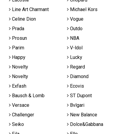
Line Art Charmant
Michael Kors
Celine Dion
Vogue
Prada
Outdo
Prosun
NBA
Parim
V-ldol
Happy
Lucky
Novelty
Regard
Novelty
Diamond
Exfash
Ecovis
Bausch & Lomb
ST Dupont
Versace
Bvlgari
Challenger
New Balance
Seiko
Dolce&Gabbana
Fila
Elle