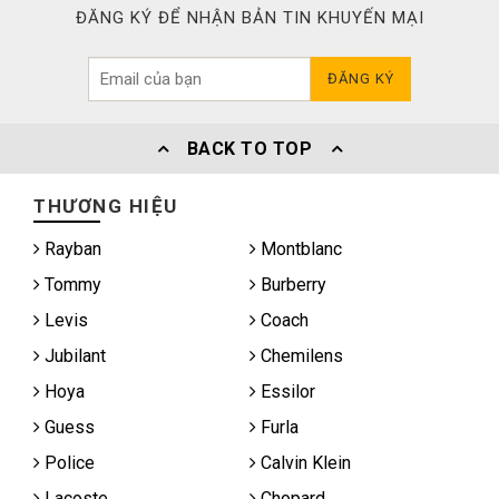
ĐĂNG KÝ ĐỂ NHẬN BẢN TIN KHUYẾN MẠI
ĐĂNG KÝ
BACK TO TOP
THƯƠNG HIỆU
Rayban
Montblanc
Tommy
Burberry
Levis
Coach
Jubilant
Chemilens
Hoya
Essilor
Guess
Furla
Police
Calvin Klein
Lacoste
Chopard