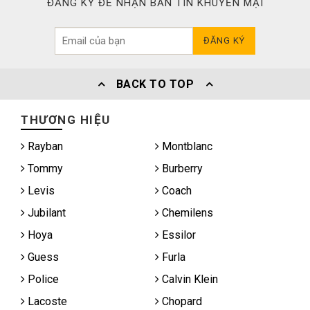
ĐĂNG KÝ ĐỂ NHẬN BẢN TIN KHUYẾN MẠI
ĐĂNG KÝ
BACK TO TOP
THƯƠNG HIỆU
Rayban
Montblanc
Tommy
Burberry
Levis
Coach
Jubilant
Chemilens
Hoya
Essilor
Guess
Furla
Police
Calvin Klein
Lacoste
Chopard