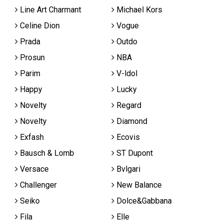
Line Art Charmant
Michael Kors
Celine Dion
Vogue
Prada
Outdo
Prosun
NBA
Parim
V-ldol
Happy
Lucky
Novelty
Regard
Novelty
Diamond
Exfash
Ecovis
Bausch & Lomb
ST Dupont
Versace
Bvlgari
Challenger
New Balance
Seiko
Dolce&Gabbana
Fila
Elle