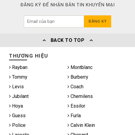
ĐĂNG KÝ ĐỂ NHẬN BẢN TIN KHUYẾN MẠI
ĐĂNG KÝ
BACK TO TOP
THƯƠNG HIỆU
Rayban
Montblanc
Tommy
Burberry
Levis
Coach
Jubilant
Chemilens
Hoya
Essilor
Guess
Furla
Police
Calvin Klein
Lacoste
Chopard