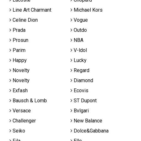
Line Art Charmant
Michael Kors
Celine Dion
Vogue
Prada
Outdo
Prosun
NBA
Parim
V-ldol
Happy
Lucky
Novelty
Regard
Novelty
Diamond
Exfash
Ecovis
Bausch & Lomb
ST Dupont
Versace
Bvlgari
Challenger
New Balance
Seiko
Dolce&Gabbana
Fila
Elle