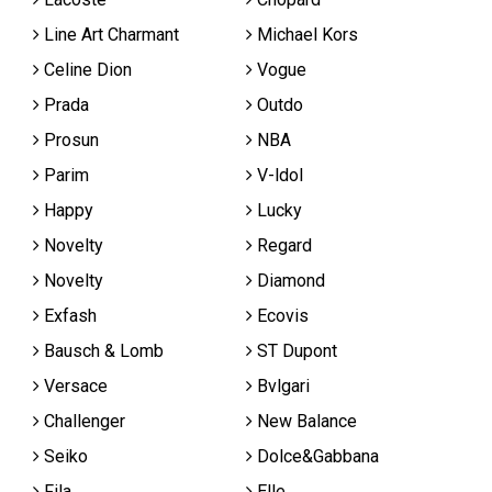
Line Art Charmant
Michael Kors
Celine Dion
Vogue
Prada
Outdo
Prosun
NBA
Parim
V-ldol
Happy
Lucky
Novelty
Regard
Novelty
Diamond
Exfash
Ecovis
Bausch & Lomb
ST Dupont
Versace
Bvlgari
Challenger
New Balance
Seiko
Dolce&Gabbana
Fila
Elle