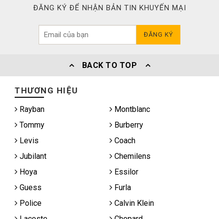
ĐĂNG KÝ ĐỂ NHẬN BẢN TIN KHUYẾN MẠI
ĐĂNG KÝ
BACK TO TOP
THƯƠNG HIỆU
Rayban
Montblanc
Tommy
Burberry
Levis
Coach
Jubilant
Chemilens
Hoya
Essilor
Guess
Furla
Police
Calvin Klein
Lacoste
Chopard