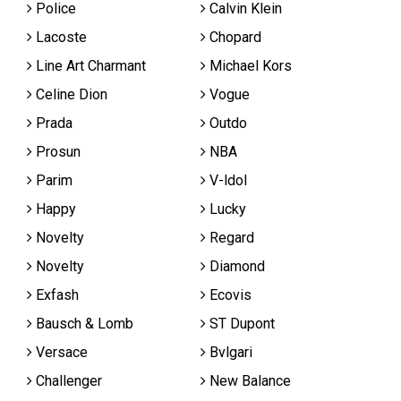
Police
Calvin Klein
Lacoste
Chopard
Line Art Charmant
Michael Kors
Celine Dion
Vogue
Prada
Outdo
Prosun
NBA
Parim
V-ldol
Happy
Lucky
Novelty
Regard
Novelty
Diamond
Exfash
Ecovis
Bausch & Lomb
ST Dupont
Versace
Bvlgari
Challenger
New Balance