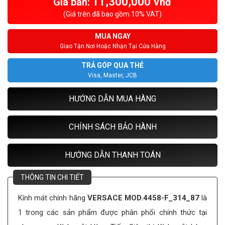
11,300,000
Giá bán:
Vnđ
(Giá trên đã bao gồm 10% VAT)
MUA NGAY
Giao Tận Nơi Hoặc Nhận Tại Cửa Hàng
TRẢ GÓP QUA THẺ
Visa, Master, JCB
HƯỚNG DẪN MUA HÀNG
CHÍNH SÁCH BẢO HÀNH
HƯỚNG DẪN THANH TOÁN
THÔNG TIN CHI TIẾT
Kính mát chính hãng
VERSACE MOD.4458-F_314_87
là
1 trong các sản phẩm được phân phối chính thức tại