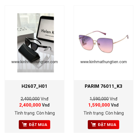
www.kinhmathungtien.com
www.kinhmathungtien.com
H2607_H01
PARIM 76011_K3
2,400,000
Vnđ
1,590,000
Vnđ
2,400,000
1,590,000
Vnđ
Vnđ
Tình trạng: Còn hàng
Tình trạng: Còn hàng
ĐẶT MUA
ĐẶT MUA