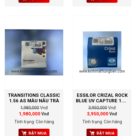
www.kinhmathungtien.com
www.kinhmathungtien.com
TRANSITIONS CLASSIC
ESSILOR CRIZAL ROCK
1.56 AS MÀU NÂU TRÀ
BLUE UV CAPTURE 1.67
AS
1,980,000
Vnđ
3,950,000
Vnđ
1,980,000
3,950,000
Vnđ
Vnđ
Tình trạng: Còn hàng
Tình trạng: Còn hàng
ĐẶT MUA
ĐẶT MUA