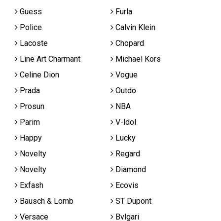
Guess
Furla
Police
Calvin Klein
Lacoste
Chopard
Line Art Charmant
Michael Kors
Celine Dion
Vogue
Prada
Outdo
Prosun
NBA
Parim
V-ldol
Happy
Lucky
Novelty
Regard
Novelty
Diamond
Exfash
Ecovis
Bausch & Lomb
ST Dupont
Versace
Bvlgari