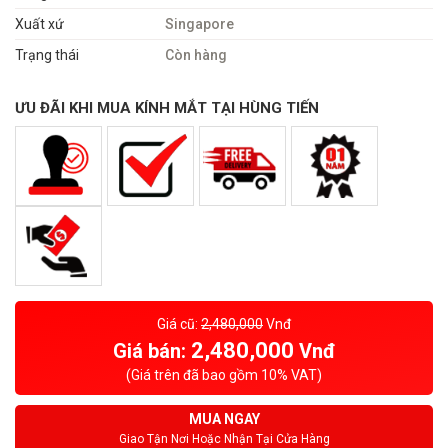
Xuất xứ
Singapore
Trạng thái
Còn hàng
ƯU ĐÃI KHI MUA KÍNH MẮT TẠI HÙNG TIẾN
Giá cũ:
2,480,000
Vnđ
2,480,000
Giá bán:
Vnđ
(Giá trên đã bao gồm 10% VAT)
MUA NGAY
Giao Tận Nơi Hoặc Nhận Tại Cửa Hàng