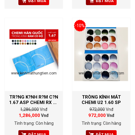
ĐẶT MUA
ĐẶT MUA
-10%
www.kinhmathungtien.com
www.kinhmathungtien.com
TR?NG K?NH R?M C?N
TRÒNG KÍNH MÁT
1.67 ASP CHEMI RX U2
CHEMI U2 1.60 SP
TINT
1,286,000
Vnđ
972,000
Vnđ
1,286,000
972,000
Vnđ
Vnđ
Tình trạng: Còn hàng
Tình trạng: Còn hàng
ĐẶT MUA
ĐẶT MUA