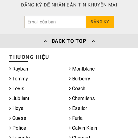
ĐĂNG KÝ ĐỂ NHẬN BẢN TIN KHUYẾN MẠI
ĐĂNG KÝ
BACK TO TOP
THƯƠNG HIỆU
Rayban
Montblanc
Tommy
Burberry
Levis
Coach
Jubilant
Chemilens
Hoya
Essilor
Guess
Furla
Police
Calvin Klein
Lacoste
Chopard