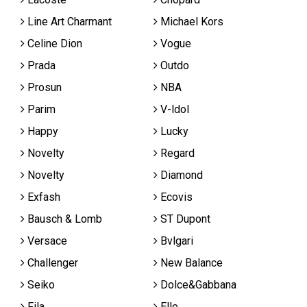
Line Art Charmant
Michael Kors
Celine Dion
Vogue
Prada
Outdo
Prosun
NBA
Parim
V-ldol
Happy
Lucky
Novelty
Regard
Novelty
Diamond
Exfash
Ecovis
Bausch & Lomb
ST Dupont
Versace
Bvlgari
Challenger
New Balance
Seiko
Dolce&Gabbana
Fila
Elle