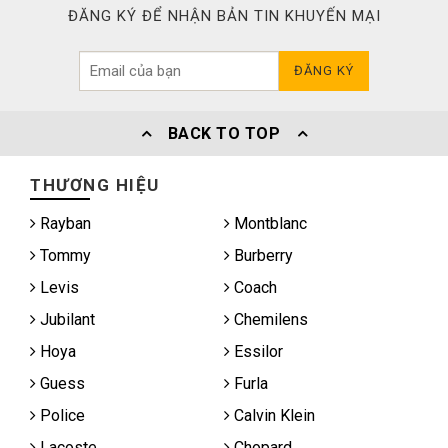
ĐĂNG KÝ ĐỂ NHẬN BẢN TIN KHUYẾN MẠI
ĐĂNG KÝ
BACK TO TOP
THƯƠNG HIỆU
Rayban
Montblanc
Tommy
Burberry
Levis
Coach
Jubilant
Chemilens
Hoya
Essilor
Guess
Furla
Police
Calvin Klein
Lacoste
Chopard