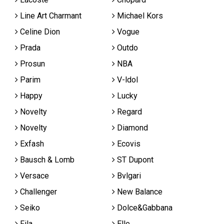
Line Art Charmant
Michael Kors
Celine Dion
Vogue
Prada
Outdo
Prosun
NBA
Parim
V-ldol
Happy
Lucky
Novelty
Regard
Novelty
Diamond
Exfash
Ecovis
Bausch & Lomb
ST Dupont
Versace
Bvlgari
Challenger
New Balance
Seiko
Dolce&Gabbana
Fila
Elle