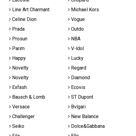
Line Art Charmant
Michael Kors
Celine Dion
Vogue
Prada
Outdo
Prosun
NBA
Parim
V-ldol
Happy
Lucky
Novelty
Regard
Novelty
Diamond
Exfash
Ecovis
Bausch & Lomb
ST Dupont
Versace
Bvlgari
Challenger
New Balance
Seiko
Dolce&Gabbana
Fila
Elle