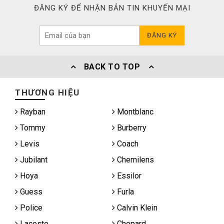
ĐĂNG KÝ ĐỂ NHẬN BẢN TIN KHUYẾN MẠI
ĐĂNG KÝ
BACK TO TOP
THƯƠNG HIỆU
Rayban
Montblanc
Tommy
Burberry
Levis
Coach
Jubilant
Chemilens
Hoya
Essilor
Guess
Furla
Police
Calvin Klein
Lacoste
Chopard