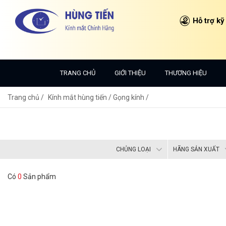
Hỗ trợ kỹ
TRANG CHỦ
GIỚI THIỆU
THƯƠNG HIỆU
Trang chủ
Kính mắt hùng tiến /
Gọng kính /
CHỦNG LOẠI
HÃNG SẢN XUẤT
Có
0
Sản phẩm