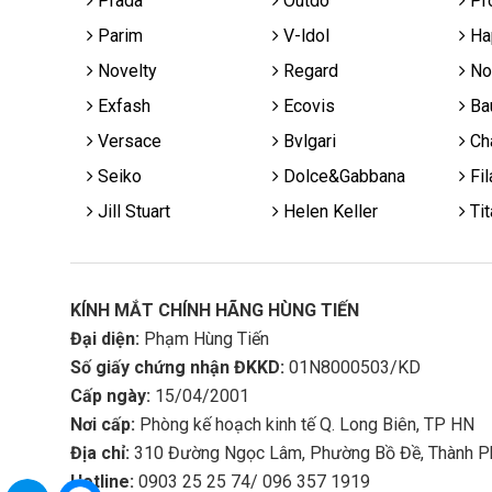
Prada
Outdo
Pr
Parim
V-ldol
Ha
Novelty
Regard
No
Exfash
Ecovis
Ba
Versace
Bvlgari
Cha
Seiko
Dolce&Gabbana
Fil
Jill Stuart
Helen Keller
Tit
KÍNH MẮT CHÍNH HÃNG HÙNG TIẾN
Đại diện:
Phạm Hùng Tiến
Số giấy chứng nhận ĐKKD:
01N8000503/KD
Cấp ngày:
15/04/2001
Nơi cấp:
Phòng kế hoạch kinh tế Q. Long Biên, TP HN
Địa chỉ:
310 Đường Ngọc Lâm, Phường Bồ Đề, Thành P
Hotline:
0903 25 25 74/ 096 357 1919