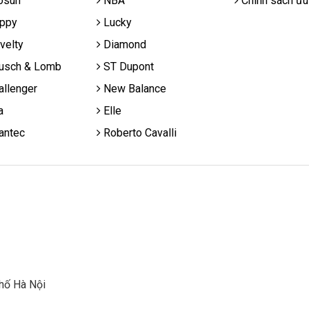
osun
NBA
Chính sách ưu
ppy
Lucky
velty
Diamond
usch & Lomb
ST Dupont
llenger
New Balance
a
Elle
antec
Roberto Cavalli
hố Hà Nội