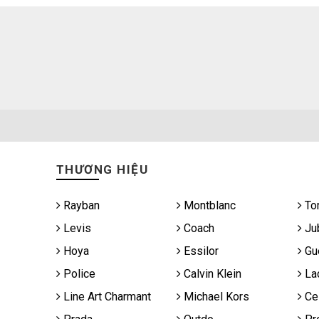
THƯƠNG HIỆU
Rayban
Montblanc
To
Levis
Coach
Jub
Hoya
Essilor
Gu
Police
Calvin Klein
La
Line Art Charmant
Michael Kors
Cel