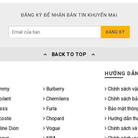
ĐĂNG KÝ ĐỂ NHẬN BẢN TIN KHUYẾN MẠI
ĐĂNG KÝ
BACK TO TOP
HƯỚNG DẪ
mmy
Burberry
Chính sách vậ
ilant
Chemilens
Chính sách bả
ess
Furla
Bảo mật thông
coste
Chopard
Hướng dẫn tha
ine Dion
Vogue
Chính sách và