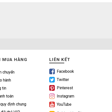
N MUA HÀNG
LIÊN KẾT
Facebook
n chuyển
Twitter
o hành
Pinterest
 tin
nh toán
Instagram
 quy định chung
YouTube