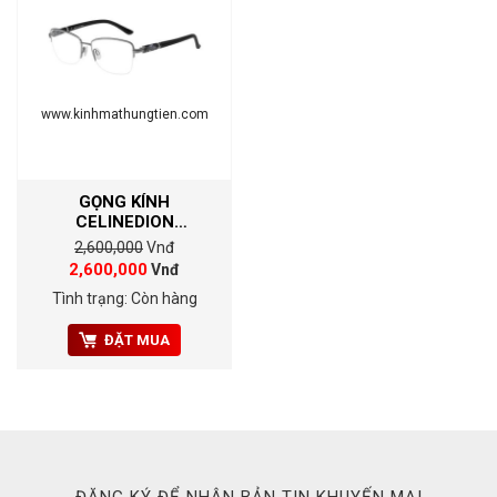
www.kinhmathungtien.com
GỌNG KÍNH
CELINEDION
CD8140T_53_C03
2,600,000
Vnđ
2,600,000
Vnđ
Tình trạng: Còn hàng
ĐẶT MUA