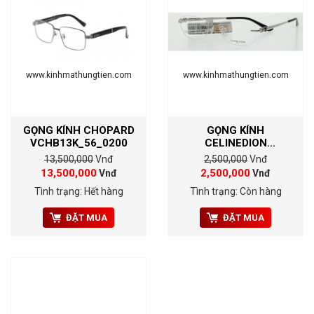
www.kinhmathungtien.com
www.kinhmathungtien.com
GỌNG KÍNH CHOPARD
GỌNG KÍNH
VCHB13K_56_0200
CELINEDION
CD3251_52_C02
13,500,000
Vnđ
2,500,000
Vnđ
13,500,000
2,500,000
Vnđ
Vnđ
Tình trạng: Hết hàng
Tình trạng: Còn hàng
ĐẶT MUA
ĐẶT MUA