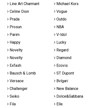
Line Art Charmant
Michael Kors
Celine Dion
Vogue
Prada
Outdo
Prosun
NBA
Parim
V-ldol
Happy
Lucky
Novelty
Regard
Novelty
Diamond
Exfash
Ecovis
Bausch & Lomb
ST Dupont
Versace
Bvlgari
Challenger
New Balance
Seiko
Dolce&Gabbana
Fila
Elle