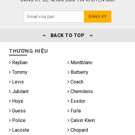
ĐĂNG KÝ ĐỂ NHẬN BẢN TIN KHUYẾN MẠI
ĐĂNG KÝ
BACK TO TOP
THƯƠNG HIỆU
Rayban
Montblanc
Tommy
Burberry
Levis
Coach
Jubilant
Chemilens
Hoya
Essilor
Guess
Furla
Police
Calvin Klein
Lacoste
Chopard