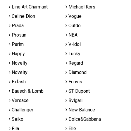
Line Art Charmant
Michael Kors
Celine Dion
Vogue
Prada
Outdo
Prosun
NBA
Parim
V-ldol
Happy
Lucky
Novelty
Regard
Novelty
Diamond
Exfash
Ecovis
Bausch & Lomb
ST Dupont
Versace
Bvlgari
Challenger
New Balance
Seiko
Dolce&Gabbana
Fila
Elle