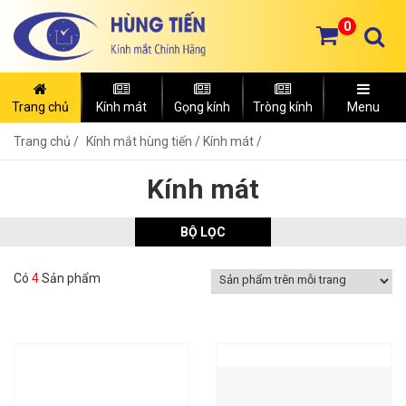
0
Trang chủ
Kính mát
Gọng kính
Tròng kính
Menu
Trang chủ
Kính mắt hùng tiến /
Kính mát /
Kính mát
BỘ LỌC
Có
4
Sản phẩm