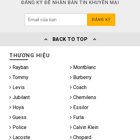
ĐĂNG KÝ ĐỂ NHẬN BẢN TIN KHUYẾN MẠI
ĐĂNG KÝ
BACK TO TOP
THƯƠNG HIỆU
Rayban
Montblanc
Tommy
Burberry
Levis
Coach
Jubilant
Chemilens
Hoya
Essilor
Guess
Furla
Police
Calvin Klein
Lacoste
Chopard