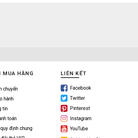
N MUA HÀNG
LIÊN KẾT
Facebook
n chuyển
Twitter
o hành
Pinterest
 tin
nh toán
Instagram
 quy định chung
YouTube