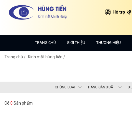
Hỗ trợ kỹ
TRANG CHỦ
GIỚI THIỆU
THƯƠNG HIỆU
Trang chủ
Kính mắt hùng tiến /
CHỦNG LOẠI
HÃNG SẢN XUẤT
X
Có
0
Sản phẩm