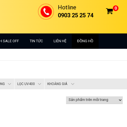
Hotline
0
0903 25 25 74
H SALE OFF
TIN TỨC
LIÊN HỆ
ĐỒNG HỒ
ỌNG
LỌC UV400
KHOẢNG GIÁ