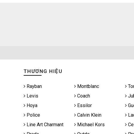
THƯƠNG HIỆU
Rayban
Montblanc
To
Levis
Coach
Jub
Hoya
Essilor
Gu
Police
Calvin Klein
La
Line Art Charmant
Michael Kors
Cel