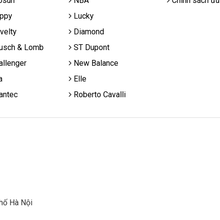
osun
NBA
Chính sách ưu
ppy
Lucky
velty
Diamond
usch & Lomb
ST Dupont
llenger
New Balance
a
Elle
antec
Roberto Cavalli
hố Hà Nội