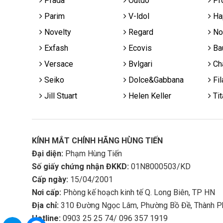
Prada
Outdo
Pr
Parim
V-ldol
Ha
Novelty
Regard
No
Exfash
Ecovis
Ba
Versace
Bvlgari
Cha
Seiko
Dolce&Gabbana
Fil
Jill Stuart
Helen Keller
Tit
KÍNH MẮT CHÍNH HÃNG HÙNG TIẾN
Đại diện:
Phạm Hùng Tiến
Số giấy chứng nhận ĐKKD:
01N8000503/KD
Cấp ngày:
15/04/2001
Nơi cấp:
Phòng kế hoạch kinh tế Q. Long Biên, TP HN
Địa chỉ:
310 Đường Ngọc Lâm, Phường Bồ Đề, Thành P
Hotline:
0903 25 25 74/ 096 357 1919