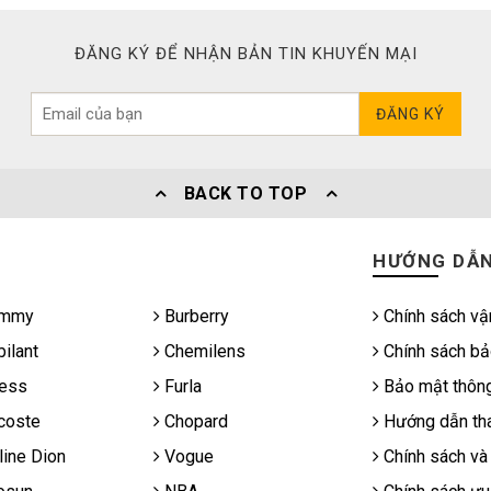
ĐĂNG KÝ ĐỂ NHẬN BẢN TIN KHUYẾN MẠI
ĐĂNG KÝ
BACK TO TOP
HƯỚNG DẪ
mmy
Burberry
Chính sách vậ
ilant
Chemilens
Chính sách bả
ess
Furla
Bảo mật thông
coste
Chopard
Hướng dẫn tha
ine Dion
Vogue
Chính sách và