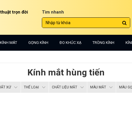
 thuật trọn đời
Tìm nhanh
KÍNH MÁT
GỌNG KÍNH
ĐO KHÚC XẠ
TRÒNG KÍNH
KÍN
Kính mắt hùng tiến
UẤT XỨ
THỂ LOẠI
CHẤT LIỆU MẮT
MÀU MẮT
MÀU G