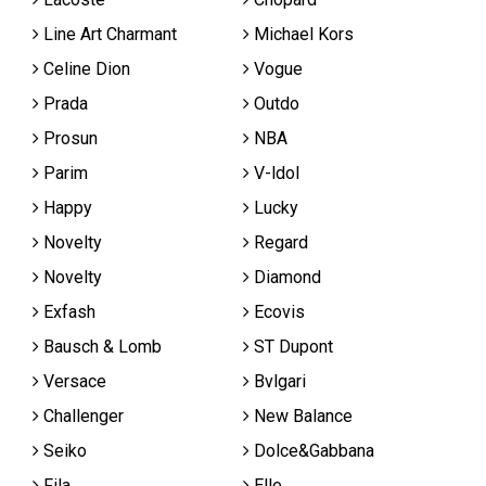
Line Art Charmant
Michael Kors
Celine Dion
Vogue
Prada
Outdo
Prosun
NBA
Parim
V-ldol
Happy
Lucky
Novelty
Regard
Novelty
Diamond
Exfash
Ecovis
Bausch & Lomb
ST Dupont
Versace
Bvlgari
Challenger
New Balance
Seiko
Dolce&Gabbana
Fila
Elle