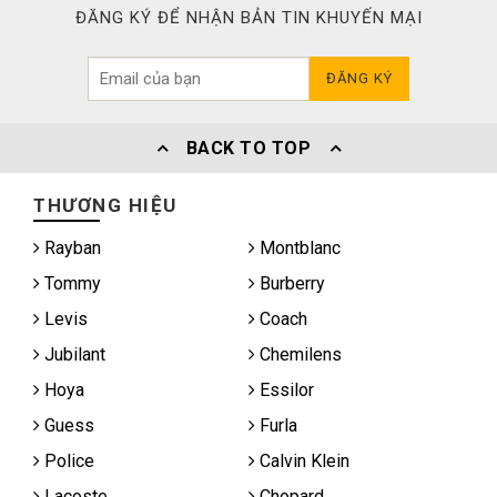
ĐĂNG KÝ ĐỂ NHẬN BẢN TIN KHUYẾN MẠI
ĐĂNG KÝ
BACK TO TOP
THƯƠNG HIỆU
Rayban
Montblanc
Tommy
Burberry
Levis
Coach
Jubilant
Chemilens
Hoya
Essilor
Guess
Furla
Police
Calvin Klein
Lacoste
Chopard