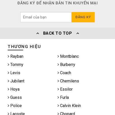
ĐĂNG KÝ ĐỂ NHẬN BẢN TIN KHUYẾN MẠI
ĐĂNG KÝ
BACK TO TOP
THƯƠNG HIỆU
Rayban
Montblanc
Tommy
Burberry
Levis
Coach
Jubilant
Chemilens
Hoya
Essilor
Guess
Furla
Police
Calvin Klein
Lacoste
Chopard