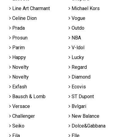
Line Art Charmant
Michael Kors
Celine Dion
Vogue
Prada
Outdo
Prosun
NBA
Parim
V-ldol
Happy
Lucky
Novelty
Regard
Novelty
Diamond
Exfash
Ecovis
Bausch & Lomb
ST Dupont
Versace
Bvlgari
Challenger
New Balance
Seiko
Dolce&Gabbana
Fila
Elle