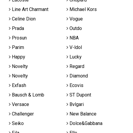
Line Art Charmant
Michael Kors
Celine Dion
Vogue
Prada
Outdo
Prosun
NBA
Parim
V-ldol
Happy
Lucky
Novelty
Regard
Novelty
Diamond
Exfash
Ecovis
Bausch & Lomb
ST Dupont
Versace
Bvlgari
Challenger
New Balance
Seiko
Dolce&Gabbana
Fila
Elle