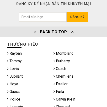
ĐĂNG KÝ ĐỂ NHẬN BẢN TIN KHUYẾN MẠI
ĐĂNG KÝ
BACK TO TOP
THƯƠNG HIỆU
Rayban
Montblanc
Tommy
Burberry
Levis
Coach
Jubilant
Chemilens
Hoya
Essilor
Guess
Furla
Police
Calvin Klein
Lacoste
Chopard