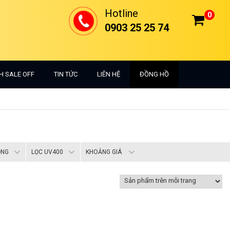
Hotline
0
0903 25 25 74
H SALE OFF
TIN TỨC
LIÊN HỆ
ĐỒNG HỒ
ỌNG
LỌC UV400
KHOẢNG GIÁ