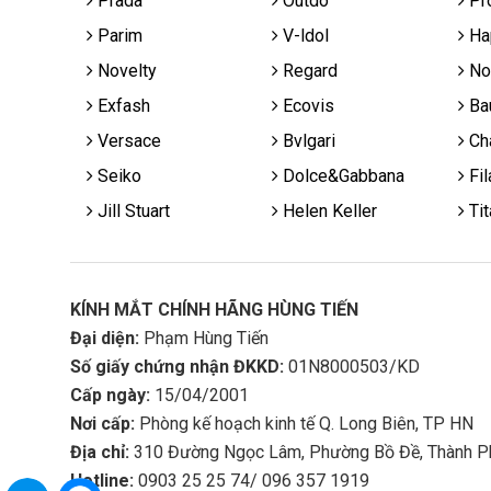
Prada
Outdo
Pr
Parim
V-ldol
Ha
Novelty
Regard
No
Exfash
Ecovis
Ba
Versace
Bvlgari
Cha
Seiko
Dolce&Gabbana
Fil
Jill Stuart
Helen Keller
Tit
KÍNH MẮT CHÍNH HÃNG HÙNG TIẾN
Đại diện:
Phạm Hùng Tiến
Số giấy chứng nhận ĐKKD:
01N8000503/KD
Cấp ngày:
15/04/2001
Nơi cấp:
Phòng kế hoạch kinh tế Q. Long Biên, TP HN
Địa chỉ:
310 Đường Ngọc Lâm, Phường Bồ Đề, Thành P
Hotline:
0903 25 25 74/ 096 357 1919