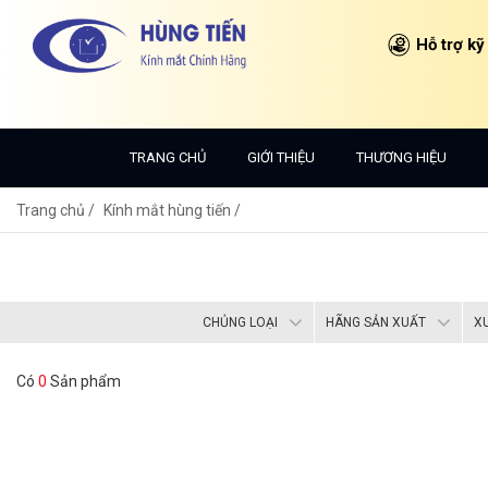
Hỗ trợ kỹ
TRANG CHỦ
GIỚI THIỆU
THƯƠNG HIỆU
Trang chủ
Kính mắt hùng tiến /
CHỦNG LOẠI
HÃNG SẢN XUẤT
X
Có
0
Sản phẩm