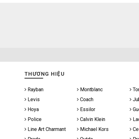
THƯƠNG HIỆU
Rayban
Montblanc
To
Levis
Coach
Jub
Hoya
Essilor
Gu
Police
Calvin Klein
La
Line Art Charmant
Michael Kors
Cel