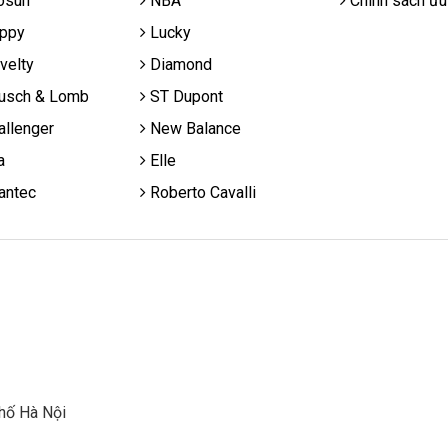
osun
NBA
Chính sách ưu
ppy
Lucky
velty
Diamond
usch & Lomb
ST Dupont
llenger
New Balance
a
Elle
antec
Roberto Cavalli
hố Hà Nội