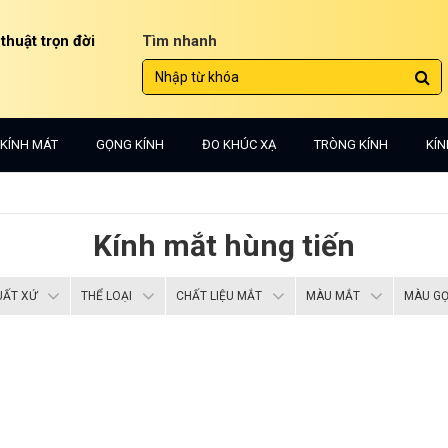
 thuật trọn đời
Tìm nhanh
KÍNH MÁT
GỌNG KÍNH
ĐO KHÚC XẠ
TRÒNG KÍNH
KÍN
Kính mắt hùng tiến
UẤT XỨ
THỂ LOẠI
CHẤT LIỆU MẮT
MÀU MẮT
MÀU G