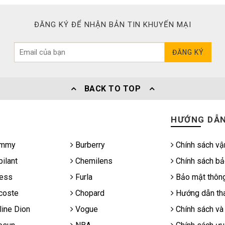
ĐĂNG KÝ ĐỂ NHẬN BẢN TIN KHUYẾN MẠI
ĐĂNG KÝ
BACK TO TOP
HƯỚNG DẪ
mmy
Burberry
Chính sách vậ
ilant
Chemilens
Chính sách bả
ess
Furla
Bảo mật thông
coste
Chopard
Hướng dẫn tha
ine Dion
Vogue
Chính sách và