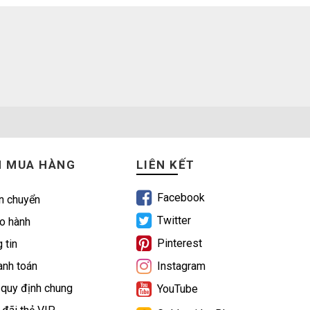
N MUA HÀNG
LIÊN KẾT
Facebook
n chuyển
Twitter
o hành
Pinterest
 tin
nh toán
Instagram
 quy định chung
YouTube