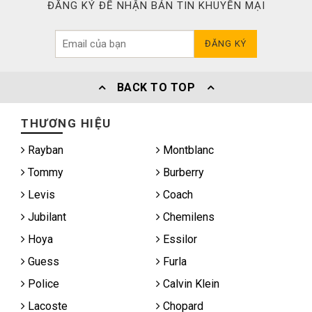
ĐĂNG KÝ ĐỂ NHẬN BẢN TIN KHUYẾN MẠI
ĐĂNG KÝ
BACK TO TOP
THƯƠNG HIỆU
Rayban
Montblanc
Tommy
Burberry
Levis
Coach
Jubilant
Chemilens
Hoya
Essilor
Guess
Furla
Police
Calvin Klein
Lacoste
Chopard