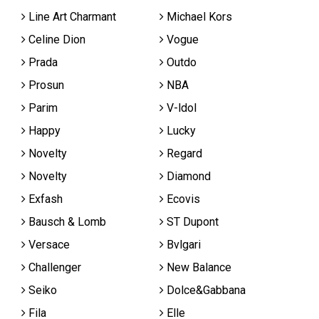
Line Art Charmant
Michael Kors
Celine Dion
Vogue
Prada
Outdo
Prosun
NBA
Parim
V-ldol
Happy
Lucky
Novelty
Regard
Novelty
Diamond
Exfash
Ecovis
Bausch & Lomb
ST Dupont
Versace
Bvlgari
Challenger
New Balance
Seiko
Dolce&Gabbana
Fila
Elle