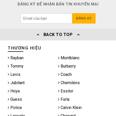
ĐĂNG KÝ ĐỂ NHẬN BẢN TIN KHUYẾN MẠI
ĐĂNG KÝ
BACK TO TOP
THƯƠNG HIỆU
Rayban
Montblanc
Tommy
Burberry
Levis
Coach
Jubilant
Chemilens
Hoya
Essilor
Guess
Furla
Police
Calvin Klein
Lacoste
Chopard