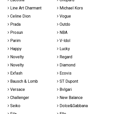
Line Art Charmant
Michael Kors
Celine Dion
Vogue
Prada
Outdo
Prosun
NBA
Parim
V-ldol
Happy
Lucky
Novelty
Regard
Novelty
Diamond
Exfash
Ecovis
Bausch & Lomb
ST Dupont
Versace
Bvlgari
Challenger
New Balance
Seiko
Dolce&Gabbana
Fila
Elle