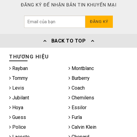
ĐĂNG KÝ ĐỂ NHẬN BẢN TIN KHUYẾN MẠI
ĐĂNG KÝ
BACK TO TOP
THƯƠNG HIỆU
Rayban
Montblanc
Tommy
Burberry
Levis
Coach
Jubilant
Chemilens
Hoya
Essilor
Guess
Furla
Police
Calvin Klein
Lacoste
Chopard