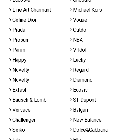
Line Art Charmant
Michael Kors
Celine Dion
Vogue
Prada
Outdo
Prosun
NBA
Parim
V-ldol
Happy
Lucky
Novelty
Regard
Novelty
Diamond
Exfash
Ecovis
Bausch & Lomb
ST Dupont
Versace
Bvlgari
Challenger
New Balance
Seiko
Dolce&Gabbana
Fila
Elle