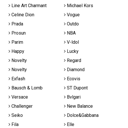
Line Art Charmant
Michael Kors
Celine Dion
Vogue
Prada
Outdo
Prosun
NBA
Parim
V-ldol
Happy
Lucky
Novelty
Regard
Novelty
Diamond
Exfash
Ecovis
Bausch & Lomb
ST Dupont
Versace
Bvlgari
Challenger
New Balance
Seiko
Dolce&Gabbana
Fila
Elle