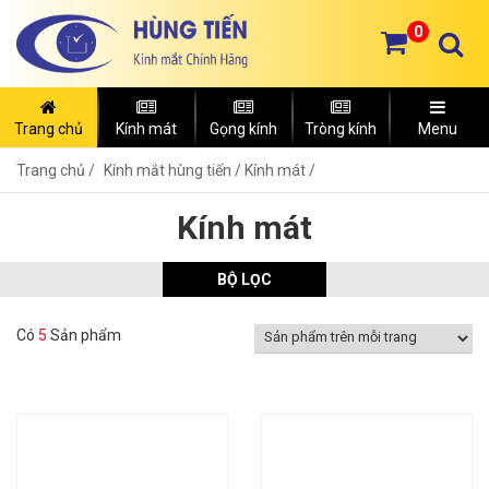
0
Trang chủ
Kính mát
Gọng kính
Tròng kính
Menu
Trang chủ
Kính mắt hùng tiến /
Kính mát /
Kính mát
BỘ LỌC
Có
5
Sản phẩm