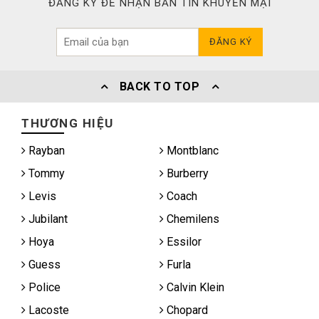
ĐĂNG KÝ ĐỂ NHẬN BẢN TIN KHUYẾN MẠI
ĐĂNG KÝ
BACK TO TOP
THƯƠNG HIỆU
Rayban
Montblanc
Tommy
Burberry
Levis
Coach
Jubilant
Chemilens
Hoya
Essilor
Guess
Furla
Police
Calvin Klein
Lacoste
Chopard