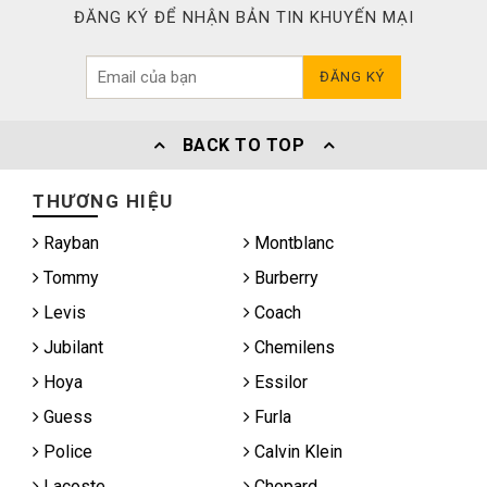
ĐĂNG KÝ ĐỂ NHẬN BẢN TIN KHUYẾN MẠI
ĐĂNG KÝ
BACK TO TOP
THƯƠNG HIỆU
Rayban
Montblanc
Tommy
Burberry
Levis
Coach
Jubilant
Chemilens
Hoya
Essilor
Guess
Furla
Police
Calvin Klein
Lacoste
Chopard