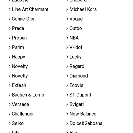
Line Art Charmant
Michael Kors
Celine Dion
Vogue
Prada
Outdo
Prosun
NBA
Parim
V-ldol
Happy
Lucky
Novelty
Regard
Novelty
Diamond
Exfash
Ecovis
Bausch & Lomb
ST Dupont
Versace
Bvlgari
Challenger
New Balance
Seiko
Dolce&Gabbana
Fila
Elle