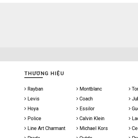
THƯƠNG HIỆU
Rayban
Montblanc
To
Levis
Coach
Jub
Hoya
Essilor
Gu
Police
Calvin Klein
La
Line Art Charmant
Michael Kors
Cel