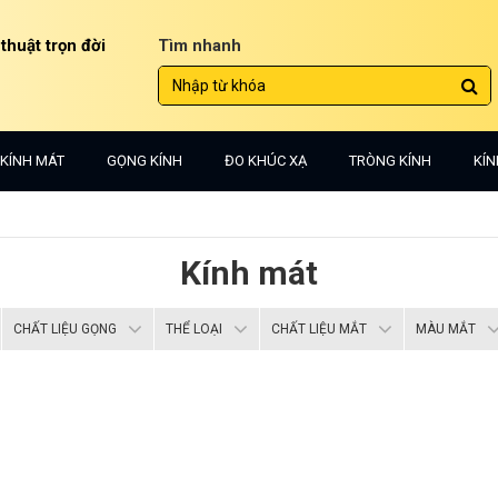
 thuật trọn đời
Tìm nhanh
KÍNH MÁT
GỌNG KÍNH
ĐO KHÚC XẠ
TRÒNG KÍNH
KÍN
Kính mát
CHẤT LIỆU GỌNG
THỂ LOẠI
CHẤT LIỆU MẮT
MÀU MẮT