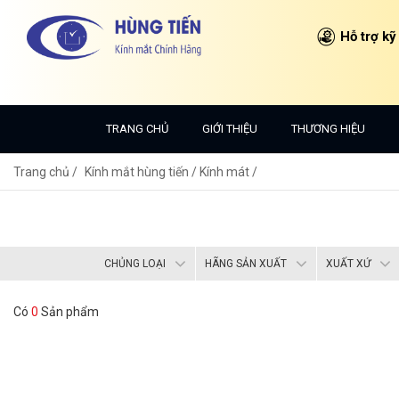
Hỗ trợ kỹ
TRANG CHỦ
GIỚI THIỆU
THƯƠNG HIỆU
Trang chủ
Kính mắt hùng tiến /
Kính mát /
CHỦNG LOẠI
HÃNG SẢN XUẤT
XUẤT XỨ
Có
0
Sản phẩm