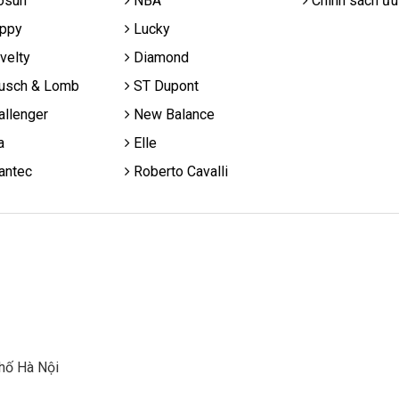
osun
NBA
Chính sách ưu
ppy
Lucky
velty
Diamond
usch & Lomb
ST Dupont
llenger
New Balance
a
Elle
antec
Roberto Cavalli
hố Hà Nội