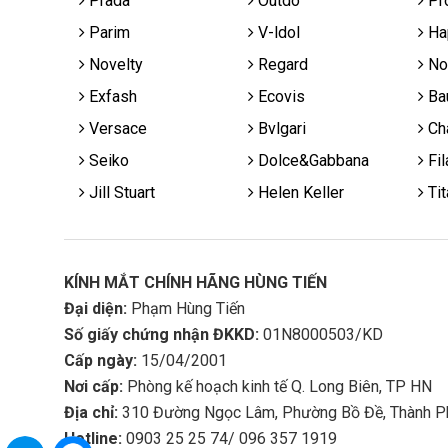
Prada
Outdo
Pr
Parim
V-ldol
Ha
Novelty
Regard
No
Exfash
Ecovis
Ba
Versace
Bvlgari
Cha
Seiko
Dolce&Gabbana
Fil
Jill Stuart
Helen Keller
Tit
KÍNH MẮT CHÍNH HÃNG HÙNG TIẾN
Đại diện:
Phạm Hùng Tiến
Số giấy chứng nhận ĐKKD:
01N8000503/KD
Cấp ngày:
15/04/2001
Nơi cấp:
Phòng kế hoạch kinh tế Q. Long Biên, TP HN
Địa chỉ:
310 Đường Ngọc Lâm, Phường Bồ Đề, Thành P
Hotline:
0903 25 25 74/ 096 357 1919