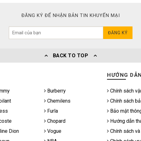
ĐĂNG KÝ ĐỂ NHẬN BẢN TIN KHUYẾN MẠI
ĐĂNG KÝ
BACK TO TOP
HƯỚNG DẪ
mmy
Burberry
Chính sách vậ
ilant
Chemilens
Chính sách bả
ess
Furla
Bảo mật thông
coste
Chopard
Hướng dẫn tha
ine Dion
Vogue
Chính sách và