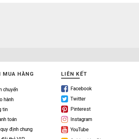
N MUA HÀNG
LIÊN KẾT
Facebook
n chuyển
Twitter
o hành
Pinterest
 tin
nh toán
Instagram
 quy định chung
YouTube