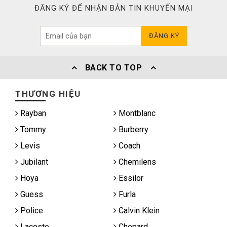
ĐĂNG KÝ ĐỂ NHẬN BẢN TIN KHUYẾN MẠI
ĐĂNG KÝ
BACK TO TOP
THƯƠNG HIỆU
Rayban
Montblanc
Tommy
Burberry
Levis
Coach
Jubilant
Chemilens
Hoya
Essilor
Guess
Furla
Police
Calvin Klein
Lacoste
Chopard