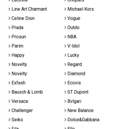
Line Art Charmant
Michael Kors
Celine Dion
Vogue
Prada
Outdo
Prosun
NBA
Parim
V-ldol
Happy
Lucky
Novelty
Regard
Novelty
Diamond
Exfash
Ecovis
Bausch & Lomb
ST Dupont
Versace
Bvlgari
Challenger
New Balance
Seiko
Dolce&Gabbana
Fila
Elle