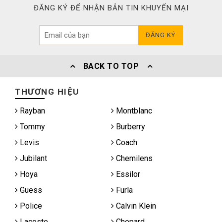
ĐĂNG KÝ ĐỂ NHẬN BẢN TIN KHUYẾN MẠI
ĐĂNG KÝ
BACK TO TOP
THƯƠNG HIỆU
Rayban
Montblanc
Tommy
Burberry
Levis
Coach
Jubilant
Chemilens
Hoya
Essilor
Guess
Furla
Police
Calvin Klein
Lacoste
Chopard