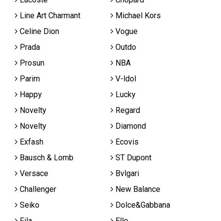
Line Art Charmant
Michael Kors
Celine Dion
Vogue
Prada
Outdo
Prosun
NBA
Parim
V-ldol
Happy
Lucky
Novelty
Regard
Novelty
Diamond
Exfash
Ecovis
Bausch & Lomb
ST Dupont
Versace
Bvlgari
Challenger
New Balance
Seiko
Dolce&Gabbana
Fila
Elle