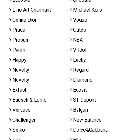
Line Art Charmant
Michael Kors
Celine Dion
Vogue
Prada
Outdo
Prosun
NBA
Parim
V-ldol
Happy
Lucky
Novelty
Regard
Novelty
Diamond
Exfash
Ecovis
Bausch & Lomb
ST Dupont
Versace
Bvlgari
Challenger
New Balance
Seiko
Dolce&Gabbana
Fila
Elle