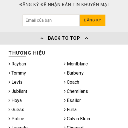
ĐĂNG KÝ ĐỂ NHẬN BẢN TIN KHUYẾN MẠI
ĐĂNG KÝ
BACK TO TOP
THƯƠNG HIỆU
Rayban
Montblanc
Tommy
Burberry
Levis
Coach
Jubilant
Chemilens
Hoya
Essilor
Guess
Furla
Police
Calvin Klein
Lacoste
Chopard