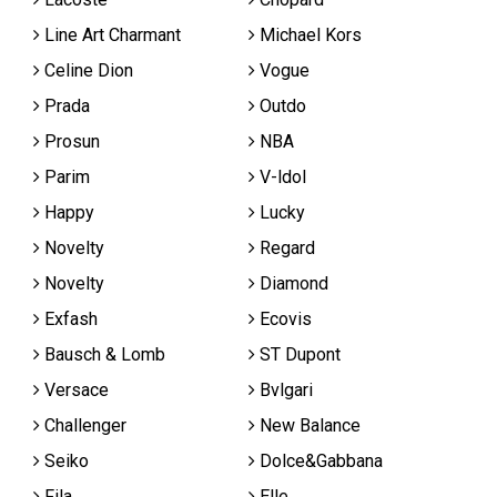
Line Art Charmant
Michael Kors
Celine Dion
Vogue
Prada
Outdo
Prosun
NBA
Parim
V-ldol
Happy
Lucky
Novelty
Regard
Novelty
Diamond
Exfash
Ecovis
Bausch & Lomb
ST Dupont
Versace
Bvlgari
Challenger
New Balance
Seiko
Dolce&Gabbana
Fila
Elle