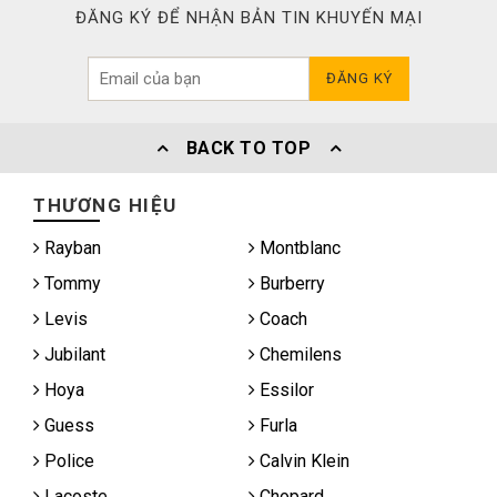
ĐĂNG KÝ ĐỂ NHẬN BẢN TIN KHUYẾN MẠI
ĐĂNG KÝ
BACK TO TOP
THƯƠNG HIỆU
Rayban
Montblanc
Tommy
Burberry
Levis
Coach
Jubilant
Chemilens
Hoya
Essilor
Guess
Furla
Police
Calvin Klein
Lacoste
Chopard