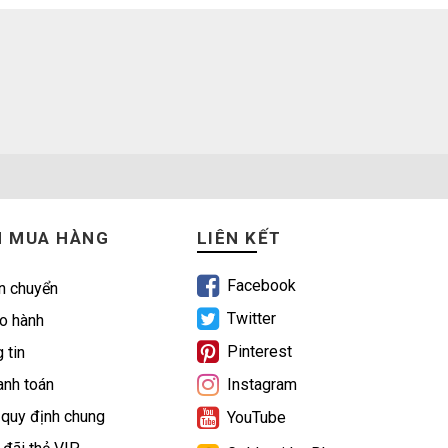
N MUA HÀNG
LIÊN KẾT
Facebook
n chuyển
Twitter
o hành
Pinterest
 tin
nh toán
Instagram
 quy định chung
YouTube