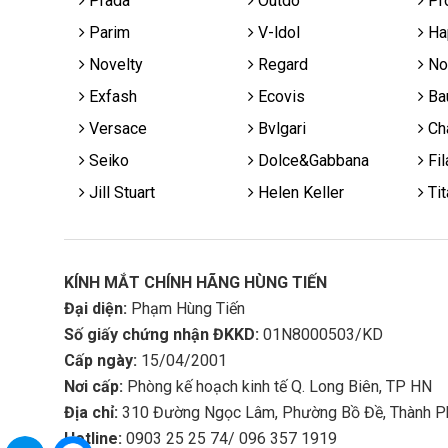
Prada
Outdo
Pr
Parim
V-ldol
Ha
Novelty
Regard
No
Exfash
Ecovis
Ba
Versace
Bvlgari
Cha
Seiko
Dolce&Gabbana
Fil
Jill Stuart
Helen Keller
Tit
KÍNH MẮT CHÍNH HÃNG HÙNG TIẾN
Đại diện:
Phạm Hùng Tiến
Số giấy chứng nhận ĐKKD:
01N8000503/KD
Cấp ngày:
15/04/2001
Nơi cấp:
Phòng kế hoạch kinh tế Q. Long Biên, TP HN
Địa chỉ:
310 Đường Ngọc Lâm, Phường Bồ Đề, Thành P
Hotline:
0903 25 25 74/ 096 357 1919