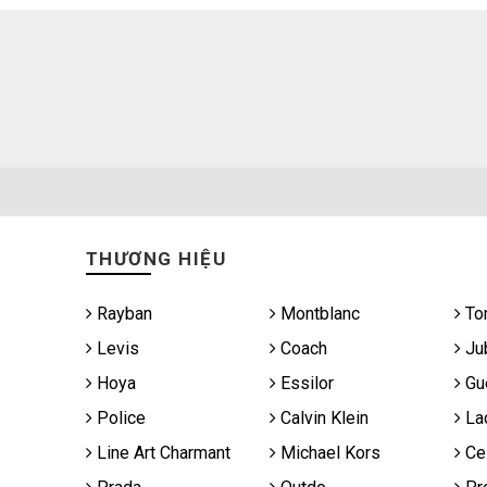
THƯƠNG HIỆU
Rayban
Montblanc
To
Levis
Coach
Jub
Hoya
Essilor
Gu
Police
Calvin Klein
La
Line Art Charmant
Michael Kors
Cel