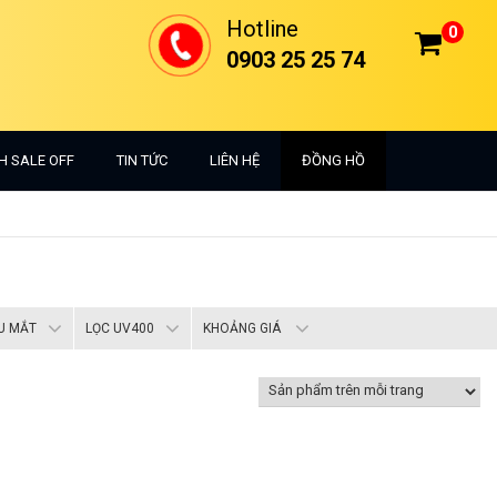
Hotline
0
0903 25 25 74
H SALE OFF
TIN TỨC
LIÊN HỆ
ĐỒNG HỒ
U MẮT
LỌC UV400
KHOẢNG GIÁ