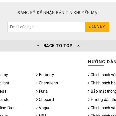
ĐĂNG KÝ ĐỂ NHẬN BẢN TIN KHUYẾN MẠI
ĐĂNG KÝ
BACK TO TOP
HƯỚNG DẪ
mmy
Burberry
Chính sách vậ
ilant
Chemilens
Chính sách bả
ess
Furla
Bảo mật thông
coste
Chopard
Hướng dẫn tha
ine Dion
Vogue
Chính sách và