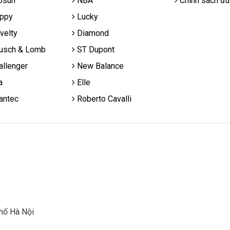
osun
NBA
Chính sách ưu
ppy
Lucky
velty
Diamond
usch & Lomb
ST Dupont
llenger
New Balance
a
Elle
antec
Roberto Cavalli
hố Hà Nội