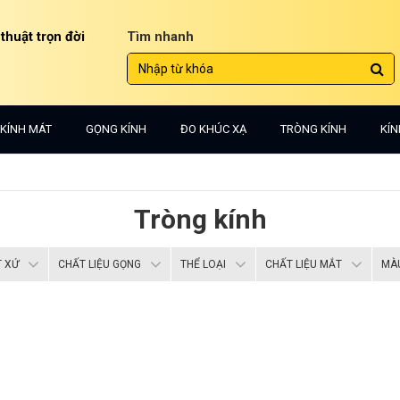
 thuật trọn đời
Tìm nhanh
KÍNH MÁT
GỌNG KÍNH
ĐO KHÚC XẠ
TRÒNG KÍNH
KÍN
Tròng kính
 XỨ
CHẤT LIỆU GỌNG
THỂ LOẠI
CHẤT LIỆU MẮT
MÀ