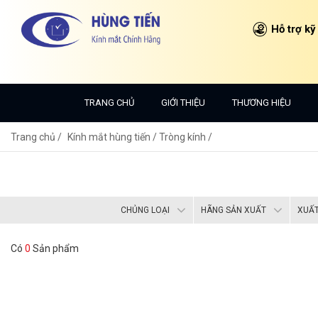
Hỗ trợ kỹ
TRANG CHỦ
GIỚI THIỆU
THƯƠNG HIỆU
Trang chủ
Kính mắt hùng tiến /
Tròng kính /
CHỦNG LOẠI
HÃNG SẢN XUẤT
XUẤT
Có
0
Sản phẩm