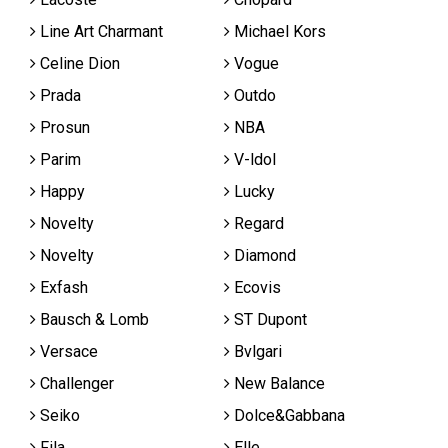
Line Art Charmant
Michael Kors
Celine Dion
Vogue
Prada
Outdo
Prosun
NBA
Parim
V-ldol
Happy
Lucky
Novelty
Regard
Novelty
Diamond
Exfash
Ecovis
Bausch & Lomb
ST Dupont
Versace
Bvlgari
Challenger
New Balance
Seiko
Dolce&Gabbana
Fila
Elle