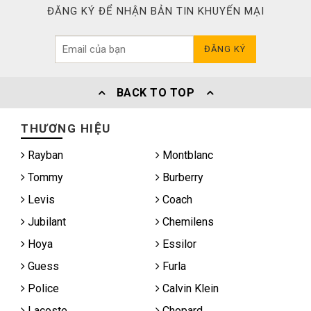
ĐĂNG KÝ ĐỂ NHẬN BẢN TIN KHUYẾN MẠI
ĐĂNG KÝ
BACK TO TOP
THƯƠNG HIỆU
Rayban
Montblanc
Tommy
Burberry
Levis
Coach
Jubilant
Chemilens
Hoya
Essilor
Guess
Furla
Police
Calvin Klein
Lacoste
Chopard