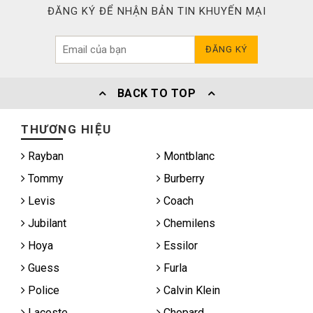
ĐĂNG KÝ ĐỂ NHẬN BẢN TIN KHUYẾN MẠI
ĐĂNG KÝ
BACK TO TOP
THƯƠNG HIỆU
Rayban
Montblanc
Tommy
Burberry
Levis
Coach
Jubilant
Chemilens
Hoya
Essilor
Guess
Furla
Police
Calvin Klein
Lacoste
Chopard