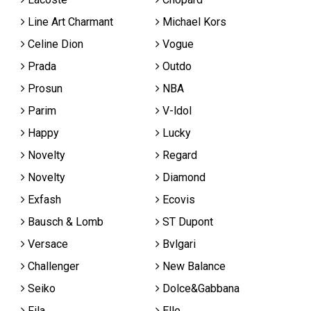
Line Art Charmant
Michael Kors
Celine Dion
Vogue
Prada
Outdo
Prosun
NBA
Parim
V-ldol
Happy
Lucky
Novelty
Regard
Novelty
Diamond
Exfash
Ecovis
Bausch & Lomb
ST Dupont
Versace
Bvlgari
Challenger
New Balance
Seiko
Dolce&Gabbana
Fila
Elle