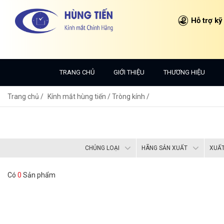
Hỗ trợ kỹ
TRANG CHỦ
GIỚI THIỆU
THƯƠNG HIỆU
Trang chủ
Kính mắt hùng tiến /
Tròng kính /
CHỦNG LOẠI
HÃNG SẢN XUẤT
XUẤT
Có
0
Sản phẩm