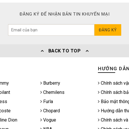
ĐĂNG KÝ ĐỂ NHẬN BẢN TIN KHUYẾN MẠI
ĐĂNG KÝ
BACK TO TOP
HƯỚNG DẪ
mmy
Burberry
Chính sách vậ
ilant
Chemilens
Chính sách bả
ess
Furla
Bảo mật thông
coste
Chopard
Hướng dẫn tha
ine Dion
Vogue
Chính sách và