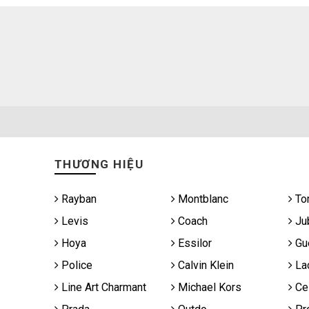
THƯƠNG HIỆU
Rayban
Montblanc
To
Levis
Coach
Jub
Hoya
Essilor
Gu
Police
Calvin Klein
La
Line Art Charmant
Michael Kors
Cel