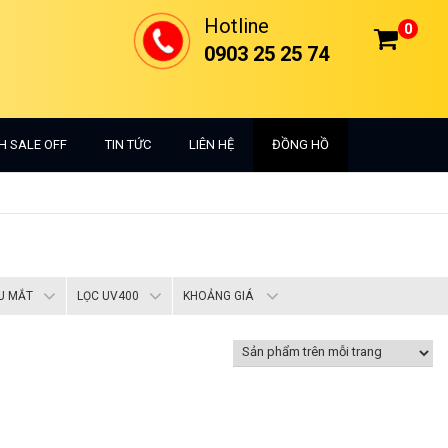
Hotline
0
0903 25 25 74
H SALE OFF
TIN TỨC
LIÊN HỆ
ĐỒNG HỒ
U MẮT
LỌC UV400
KHOẢNG GIÁ