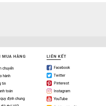
N MUA HÀNG
LIÊN KẾT
Facebook
n chuyển
Twitter
o hành
Pinterest
 tin
nh toán
Instagram
 quy định chung
YouTube