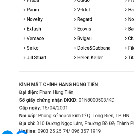
Prada
Outdo
Pr
Parim
V-ldol
Ha
Novelty
Regard
No
Exfash
Ecovis
Ba
Versace
Bvlgari
Cha
Seiko
Dolce&Gabbana
Fil
Jill Stuart
Helen Keller
Tit
KÍNH MẮT CHÍNH HÃNG HÙNG TIẾN
Đại diện:
Phạm Hùng Tiến
Số giấy chứng nhận ĐKKD:
01N8000503/KD
Cấp ngày:
15/04/2001
Nơi cấp:
Phòng kế hoạch kinh tế Q. Long Biên, TP HN
Địa chỉ:
310 Đường Ngọc Lâm, Phường Bồ Đề, Thành P
Hotline:
0903 25 25 74/ 096 357 1919