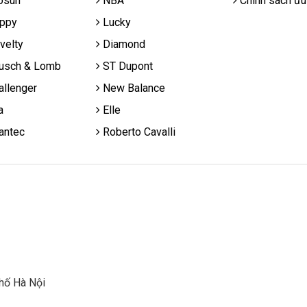
osun
NBA
Chính sách ưu
ppy
Lucky
velty
Diamond
usch & Lomb
ST Dupont
llenger
New Balance
a
Elle
antec
Roberto Cavalli
hố Hà Nội