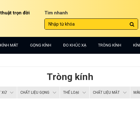
 thuật trọn đời
Tìm nhanh
KÍNH MÁT
GỌNG KÍNH
ĐO KHÚC XẠ
TRÒNG KÍNH
KÍN
Tròng kính
 XỨ
CHẤT LIỆU GỌNG
THỂ LOẠI
CHẤT LIỆU MẮT
MÀ