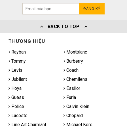
ĐĂNG KÝ
BACK TO TOP
THƯƠNG HIỆU
Rayban
Montblanc
Tommy
Burberry
Levis
Coach
Jubilant
Chemilens
Hoya
Essilor
Guess
Furla
Police
Calvin Klein
Lacoste
Chopard
Line Art Charmant
Michael Kors