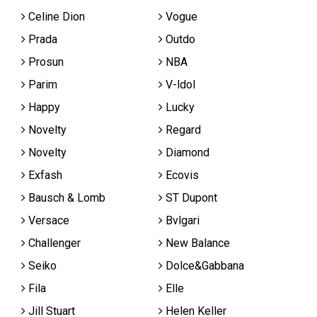
Celine Dion
Vogue
Prada
Outdo
Prosun
NBA
Parim
V-ldol
Happy
Lucky
Novelty
Regard
Novelty
Diamond
Exfash
Ecovis
Bausch & Lomb
ST Dupont
Versace
Bvlgari
Challenger
New Balance
Seiko
Dolce&Gabbana
Fila
Elle
Jill Stuart
Helen Keller