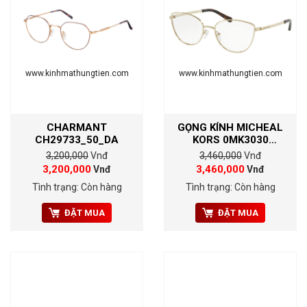
www.kinhmathungtien.com
www.kinhmathungtien.com
CHARMANT
GỌNG KÍNH MICHEAL
CH29733_50_DA
KORS 0MK3030
1014(54)
3,200,000
Vnđ
3,460,000
Vnđ
3,200,000
3,460,000
Vnđ
Vnđ
Tình trạng: Còn hàng
Tình trạng: Còn hàng
ĐẶT MUA
ĐẶT MUA