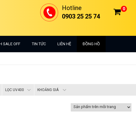
Hotline
0
0903 25 25 74
H SALE OFF
TIN TỨC
LIÊN HỆ
ĐỒNG HỒ
LỌC UV400
KHOẢNG GIÁ