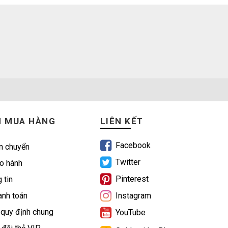
N MUA HÀNG
LIÊN KẾT
Facebook
n chuyển
Twitter
o hành
Pinterest
 tin
nh toán
Instagram
 quy định chung
YouTube