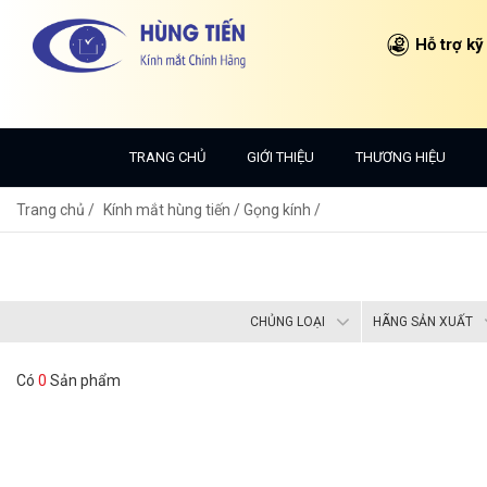
Hỗ trợ kỹ
TRANG CHỦ
GIỚI THIỆU
THƯƠNG HIỆU
Trang chủ
Kính mắt hùng tiến /
Gọng kính /
CHỦNG LOẠI
HÃNG SẢN XUẤT
Có
0
Sản phẩm