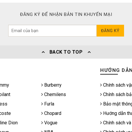
ĐĂNG KÝ ĐỂ NHẬN BẢN TIN KHUYẾN MẠI
ĐĂNG KÝ
BACK TO TOP
HƯỚNG DẪ
mmy
Burberry
Chính sách vậ
ilant
Chemilens
Chính sách bả
ess
Furla
Bảo mật thông
coste
Chopard
Hướng dẫn tha
ine Dion
Vogue
Chính sách và