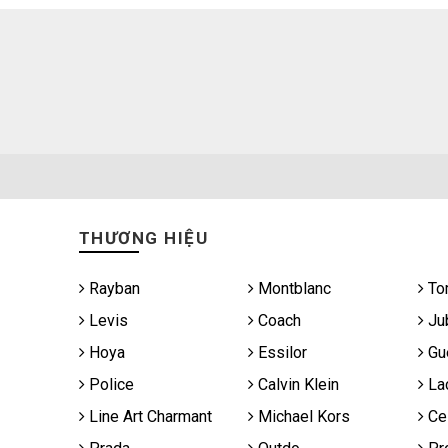
THƯƠNG HIỆU
Rayban
Montblanc
To
Levis
Coach
Jub
Hoya
Essilor
Gu
Police
Calvin Klein
La
Line Art Charmant
Michael Kors
Cel