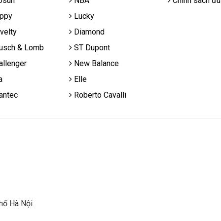
osun
NBA
Chính sách ưu
ppy
Lucky
velty
Diamond
usch & Lomb
ST Dupont
llenger
New Balance
a
Elle
antec
Roberto Cavalli
hố Hà Nội