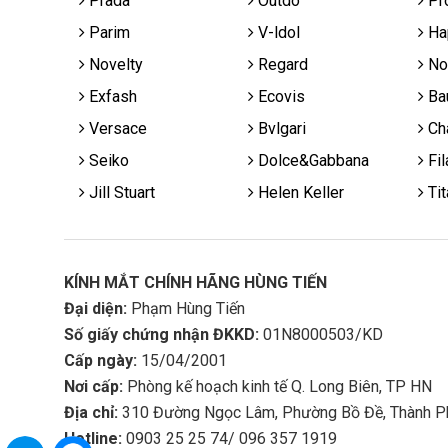
Prada
Outdo
Pr
Parim
V-ldol
Ha
Novelty
Regard
No
Exfash
Ecovis
Ba
Versace
Bvlgari
Cha
Seiko
Dolce&Gabbana
Fil
Jill Stuart
Helen Keller
Tit
KÍNH MẮT CHÍNH HÃNG HÙNG TIẾN
Đại diện:
Phạm Hùng Tiến
Số giấy chứng nhận ĐKKD:
01N8000503/KD
Cấp ngày:
15/04/2001
Nơi cấp:
Phòng kế hoạch kinh tế Q. Long Biên, TP HN
Địa chỉ:
310 Đường Ngọc Lâm, Phường Bồ Đề, Thành P
Hotline:
0903 25 25 74/ 096 357 1919