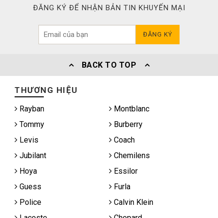
ĐĂNG KÝ ĐỂ NHẬN BẢN TIN KHUYẾN MẠI
ĐĂNG KÝ
BACK TO TOP
THƯƠNG HIỆU
Rayban
Montblanc
Tommy
Burberry
Levis
Coach
Jubilant
Chemilens
Hoya
Essilor
Guess
Furla
Police
Calvin Klein
Lacoste
Chopard