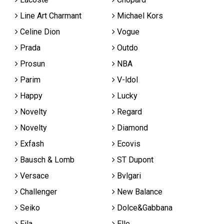
Line Art Charmant
Michael Kors
Celine Dion
Vogue
Prada
Outdo
Prosun
NBA
Parim
V-ldol
Happy
Lucky
Novelty
Regard
Novelty
Diamond
Exfash
Ecovis
Bausch & Lomb
ST Dupont
Versace
Bvlgari
Challenger
New Balance
Seiko
Dolce&Gabbana
Fila
Elle