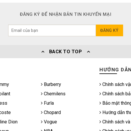
ĐĂNG KÝ ĐỂ NHẬN BẢN TIN KHUYẾN MẠI
ĐĂNG KÝ
BACK TO TOP
HƯỚNG DẪ
mmy
Burberry
Chính sách vậ
ilant
Chemilens
Chính sách bả
ess
Furla
Bảo mật thông
coste
Chopard
Hướng dẫn tha
ine Dion
Vogue
Chính sách và