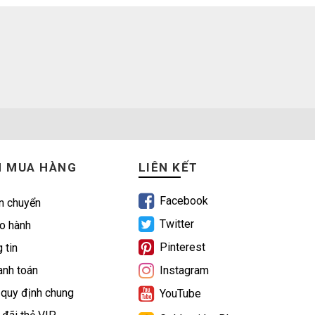
N MUA HÀNG
LIÊN KẾT
Facebook
n chuyển
Twitter
o hành
Pinterest
 tin
nh toán
Instagram
 quy định chung
YouTube