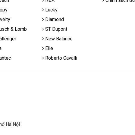
osun
NBA
Chính sách ưu
ppy
Lucky
velty
Diamond
usch & Lomb
ST Dupont
llenger
New Balance
a
Elle
antec
Roberto Cavalli
hố Hà Nội