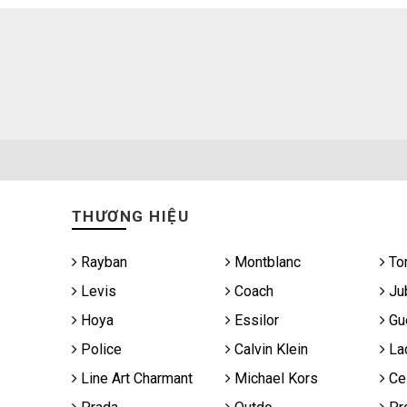
THƯƠNG HIỆU
Rayban
Montblanc
To
Levis
Coach
Jub
Hoya
Essilor
Gu
Police
Calvin Klein
La
Line Art Charmant
Michael Kors
Cel