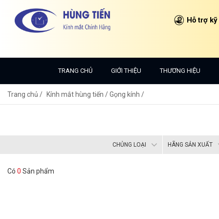
Hỗ trợ kỹ
TRANG CHỦ
GIỚI THIỆU
THƯƠNG HIỆU
Trang chủ
Kính mắt hùng tiến /
Gọng kính /
CHỦNG LOẠI
HÃNG SẢN XUẤT
Có
0
Sản phẩm