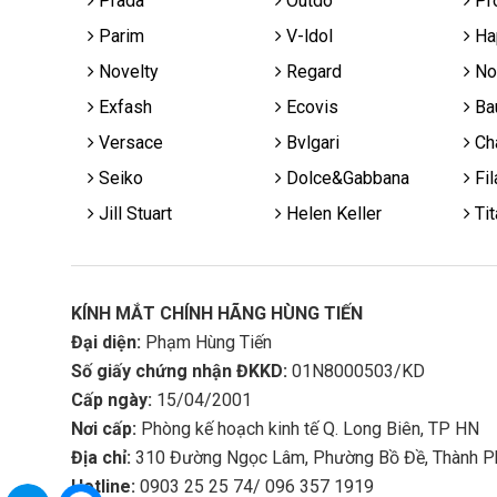
Prada
Outdo
Pr
Parim
V-ldol
Ha
Novelty
Regard
No
Exfash
Ecovis
Ba
Versace
Bvlgari
Cha
Seiko
Dolce&Gabbana
Fil
Jill Stuart
Helen Keller
Tit
KÍNH MẮT CHÍNH HÃNG HÙNG TIẾN
Đại diện:
Phạm Hùng Tiến
Số giấy chứng nhận ĐKKD:
01N8000503/KD
Cấp ngày:
15/04/2001
Nơi cấp:
Phòng kế hoạch kinh tế Q. Long Biên, TP HN
Địa chỉ:
310 Đường Ngọc Lâm, Phường Bồ Đề, Thành P
Hotline:
0903 25 25 74/ 096 357 1919