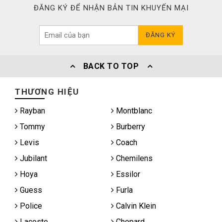
ĐĂNG KÝ ĐỂ NHẬN BẢN TIN KHUYẾN MẠI
ĐĂNG KÝ
BACK TO TOP
THƯƠNG HIỆU
Rayban
Montblanc
Tommy
Burberry
Levis
Coach
Jubilant
Chemilens
Hoya
Essilor
Guess
Furla
Police
Calvin Klein
Lacoste
Chopard