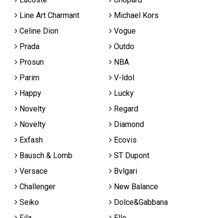
Line Art Charmant
Michael Kors
Celine Dion
Vogue
Prada
Outdo
Prosun
NBA
Parim
V-ldol
Happy
Lucky
Novelty
Regard
Novelty
Diamond
Exfash
Ecovis
Bausch & Lomb
ST Dupont
Versace
Bvlgari
Challenger
New Balance
Seiko
Dolce&Gabbana
Fila
Elle