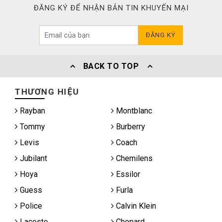
ĐĂNG KÝ ĐỂ NHẬN BẢN TIN KHUYẾN MẠI
ĐĂNG KÝ
BACK TO TOP
THƯƠNG HIỆU
Rayban
Montblanc
Tommy
Burberry
Levis
Coach
Jubilant
Chemilens
Hoya
Essilor
Guess
Furla
Police
Calvin Klein
Lacoste
Chopard