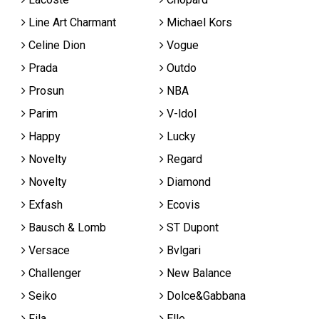
Line Art Charmant
Michael Kors
Celine Dion
Vogue
Prada
Outdo
Prosun
NBA
Parim
V-ldol
Happy
Lucky
Novelty
Regard
Novelty
Diamond
Exfash
Ecovis
Bausch & Lomb
ST Dupont
Versace
Bvlgari
Challenger
New Balance
Seiko
Dolce&Gabbana
Fila
Elle