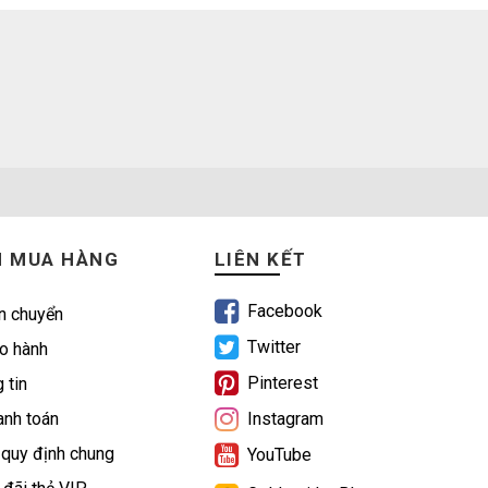
N MUA HÀNG
LIÊN KẾT
Facebook
n chuyển
Twitter
o hành
Pinterest
 tin
nh toán
Instagram
 quy định chung
YouTube