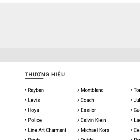
THƯƠNG HIỆU
Rayban
Montblanc
To
Levis
Coach
Jub
Hoya
Essilor
Gu
Police
Calvin Klein
La
Line Art Charmant
Michael Kors
Cel