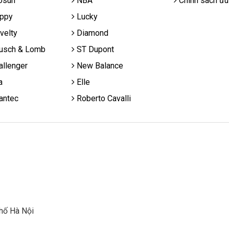
osun
NBA
Chính sách ưu
ppy
Lucky
velty
Diamond
usch & Lomb
ST Dupont
llenger
New Balance
a
Elle
antec
Roberto Cavalli
hố Hà Nội