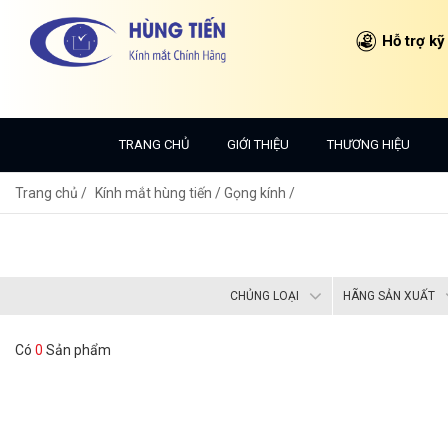
Hỗ trợ kỹ
TRANG CHỦ
GIỚI THIỆU
THƯƠNG HIỆU
Trang chủ
Kính mắt hùng tiến /
Gọng kính /
CHỦNG LOẠI
HÃNG SẢN XUẤT
Có
0
Sản phẩm