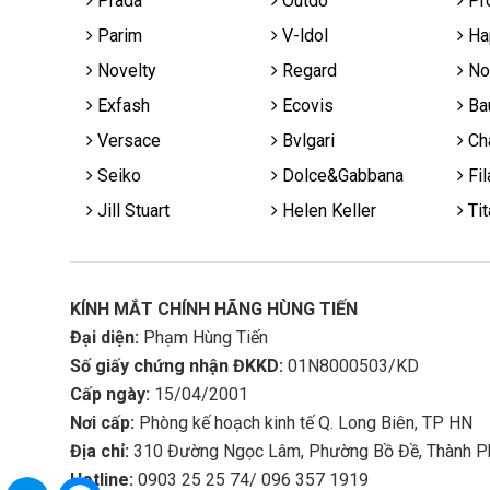
Prada
Outdo
Pr
Parim
V-ldol
Ha
Novelty
Regard
No
Exfash
Ecovis
Ba
Versace
Bvlgari
Cha
Seiko
Dolce&Gabbana
Fil
Jill Stuart
Helen Keller
Tit
KÍNH MẮT CHÍNH HÃNG HÙNG TIẾN
Đại diện:
Phạm Hùng Tiến
Số giấy chứng nhận ĐKKD:
01N8000503/KD
Cấp ngày:
15/04/2001
Nơi cấp:
Phòng kế hoạch kinh tế Q. Long Biên, TP HN
Địa chỉ:
310 Đường Ngọc Lâm, Phường Bồ Đề, Thành P
Hotline:
0903 25 25 74/ 096 357 1919