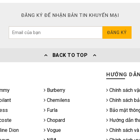
ĐĂNG KÝ ĐỂ NHẬN BẢN TIN KHUYẾN MẠI
ĐĂNG KÝ
BACK TO TOP
HƯỚNG DẪ
mmy
Burberry
Chính sách vậ
ilant
Chemilens
Chính sách bả
ess
Furla
Bảo mật thông
coste
Chopard
Hướng dẫn tha
ine Dion
Vogue
Chính sách và