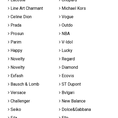
Line Art Charmant
Michael Kors
Celine Dion
Vogue
Prada
Outdo
Prosun
NBA
Parim
V-ldol
Happy
Lucky
Novelty
Regard
Novelty
Diamond
Exfash
Ecovis
Bausch & Lomb
ST Dupont
Versace
Bvlgari
Challenger
New Balance
Seiko
Dolce&Gabbana
Fila
Elle