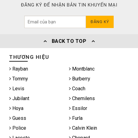
ĐĂNG KÝ ĐỂ NHẬN BẢN TIN KHUYẾN MẠI
ĐĂNG KÝ
BACK TO TOP
THƯƠNG HIỆU
Rayban
Montblanc
Tommy
Burberry
Levis
Coach
Jubilant
Chemilens
Hoya
Essilor
Guess
Furla
Police
Calvin Klein
Lacoste
Chopard