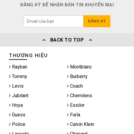
ĐĂNG KÝ ĐỂ NHẬN BẢN TIN KHUYẾN MẠI
ĐĂNG KÝ
BACK TO TOP
THƯƠNG HIỆU
Rayban
Montblanc
Tommy
Burberry
Levis
Coach
Jubilant
Chemilens
Hoya
Essilor
Guess
Furla
Police
Calvin Klein
Lacoste
Chopard