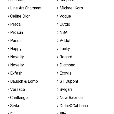
Line Art Charmant
Michael Kors
Celine Dion
Vogue
Prada
Outdo
Prosun
NBA
Parim
V-ldol
Happy
Lucky
Novelty
Regard
Novelty
Diamond
Exfash
Ecovis
Bausch & Lomb
ST Dupont
Versace
Bvlgari
Challenger
New Balance
Seiko
Dolce&Gabbana
Fila
Elle