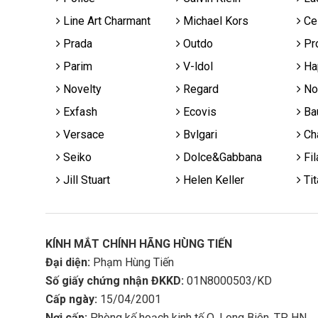
Line Art Charmant
Michael Kors
Cel
Prada
Outdo
Pr
Parim
V-ldol
Ha
Novelty
Regard
No
Exfash
Ecovis
Ba
Versace
Bvlgari
Cha
Seiko
Dolce&Gabbana
Fil
Jill Stuart
Helen Keller
Tit
KÍNH MẮT CHÍNH HÃNG HÙNG TIẾN
Đại diện:
Phạm Hùng Tiến
Số giấy chứng nhận ĐKKD:
01N8000503/KD
Cấp ngày:
15/04/2001
Nơi cấp:
Phòng kế hoạch kinh tế Q. Long Biên, TP HN