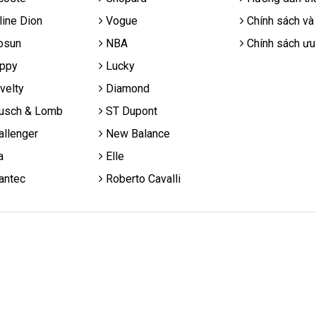
ine Dion
Vogue
Chính sách và
osun
NBA
Chính sách ưu
ppy
Lucky
velty
Diamond
usch & Lomb
ST Dupont
llenger
New Balance
a
Elle
antec
Roberto Cavalli