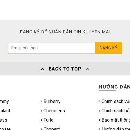
ĐĂNG KÝ ĐỂ NHẬN BẢN TIN KHUYẾN MẠI
ĐĂNG KÝ
BACK TO TOP
HƯỚNG DẪ
mmy
Burberry
Chính sách vậ
ilant
Chemilens
Chính sách bả
ess
Furla
Bảo mật thông
coste
Chopard
Hướng dẫn tha