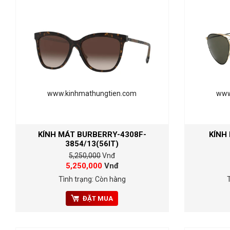
www.kinhmathungtien.com
www
KÍNH MÁT BURBERRY-4308F-
KÍNH
3854/13(56IT)
5,250,000
Vnđ
5,250,000
Vnđ
Tình trạng: Còn hàng
ĐẶT MUA