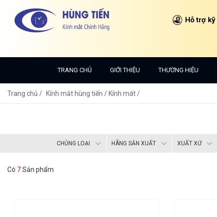
Hỗ trợ kỹ
TRANG CHỦ
GIỚI THIỆU
THƯƠNG HIỆU
Trang chủ
Kính mắt hùng tiến /
Kính mát /
CHỦNG LOẠI
HÃNG SẢN XUẤT
XUẤT XỨ
Có
7
Sản phẩm