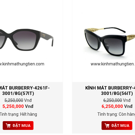
.kinhmathungtien.com
www.kinhmathungtien
MÁT BURBERRY-4261F-
KÍNH MÁT BURBERRY-
3001/8G(57IT)
3001/8G(56IT)
5,250,000
Vnđ
6,250,000
Vnđ
5,250,000
Vnđ
6,250,000
Vnđ
Tình trạng: Hết hàng
Tình trạng: Còn hàn
ĐẶT MUA
ĐẶT MUA