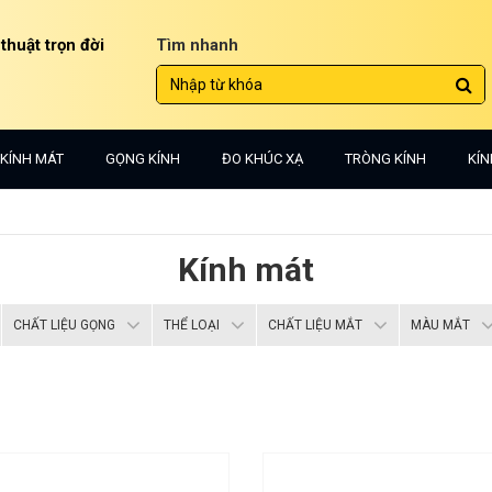
 thuật trọn đời
Tìm nhanh
KÍNH MÁT
GỌNG KÍNH
ĐO KHÚC XẠ
TRÒNG KÍNH
KÍN
Kính mát
CHẤT LIỆU GỌNG
THỂ LOẠI
CHẤT LIỆU MẮT
MÀU MẮT