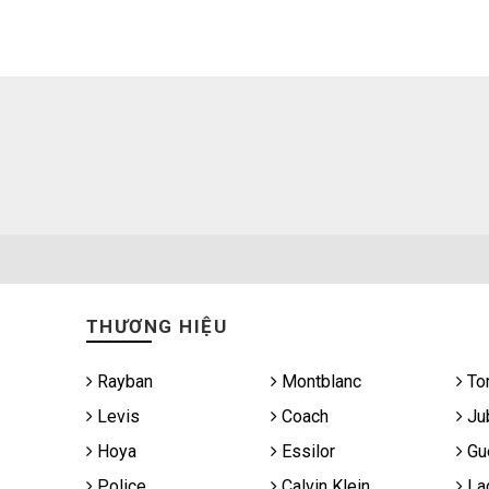
THƯƠNG HIỆU
Rayban
Montblanc
To
Levis
Coach
Jub
Hoya
Essilor
Gu
Police
Calvin Klein
La