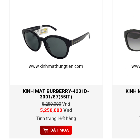
www.kinhmathungtien.com
www
KÍNH MÁT BURBERRY-4231D-
KÍNH 
3001/87(55IT)
5,250,000
Vnđ
5,250,000
Vnđ
Tình trạng: Hết hàng
ĐẶT MUA