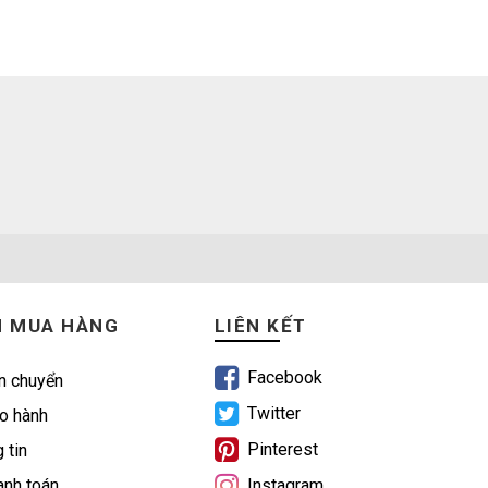
N MUA HÀNG
LIÊN KẾT
Facebook
n chuyển
Twitter
o hành
Pinterest
 tin
nh toán
Instagram