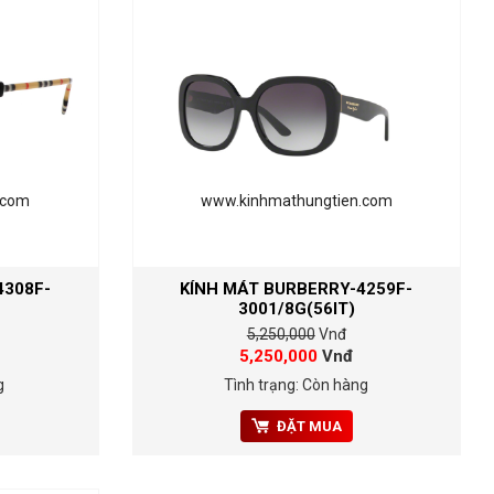
.com
www.kinhmathungtien.com
4308F-
KÍNH MÁT BURBERRY-4259F-
3001/8G(56IT)
5,250,000
Vnđ
5,250,000
Vnđ
g
Tình trạng: Còn hàng
ĐẶT MUA