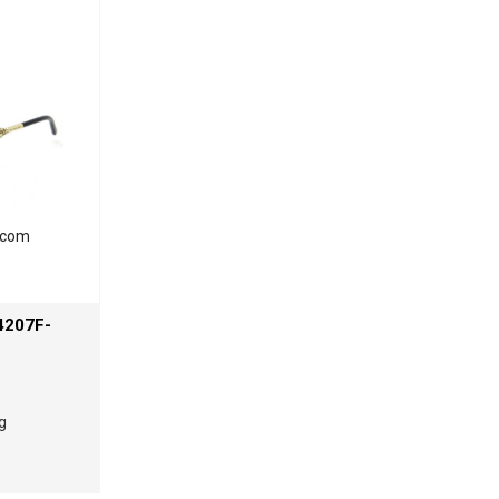
.com
4207F-
g