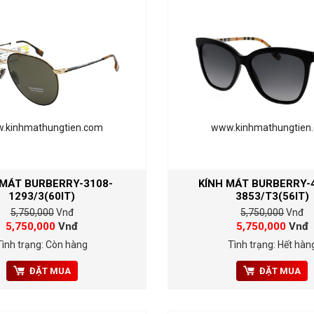
.kinhmathungtien.com
www.kinhmathungtien
 MÁT BURBERRY-3108-
KÍNH MÁT BURBERRY-
1293/3(60IT)
3853/T3(56IT)
5,750,000
Vnđ
5,750,000
Vnđ
5,750,000
Vnđ
5,750,000
Vnđ
Tình trạng: Còn hàng
Tình trạng: Hết hàn
ĐẶT MUA
ĐẶT MUA