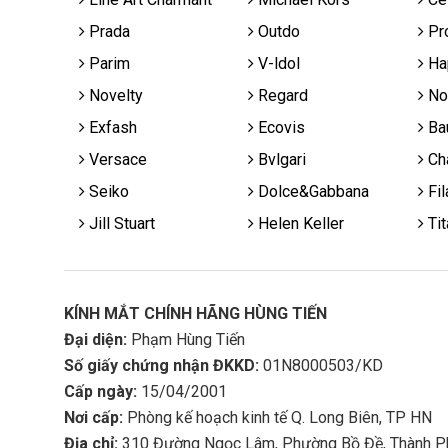
Prada
Outdo
Pr
Parim
V-ldol
Ha
Novelty
Regard
No
Exfash
Ecovis
Ba
Versace
Bvlgari
Cha
Seiko
Dolce&Gabbana
Fil
Jill Stuart
Helen Keller
Tit
KÍNH MẮT CHÍNH HÃNG HÙNG TIẾN
Đại diện:
Phạm Hùng Tiến
Số giấy chứng nhận ĐKKD:
01N8000503/KD
Cấp ngày:
15/04/2001
Nơi cấp:
Phòng kế hoạch kinh tế Q. Long Biên, TP HN
Địa chỉ:
310 Đường Ngọc Lâm, Phường Bồ Đề, Thành P