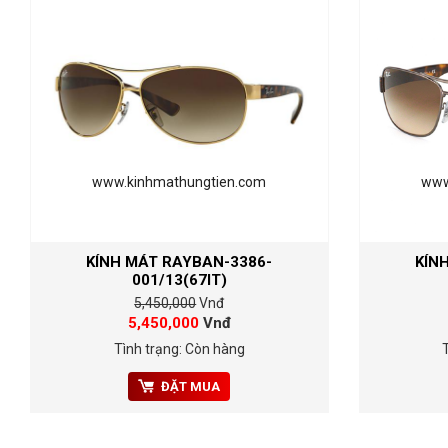
www.kinhmathungtien.com
www
KÍNH MÁT RAYBAN-3386-
KÍN
001/13(67IT)
5,450,000
Vnđ
5,450,000
Vnđ
Tình trạng: Còn hàng
ĐẶT MUA