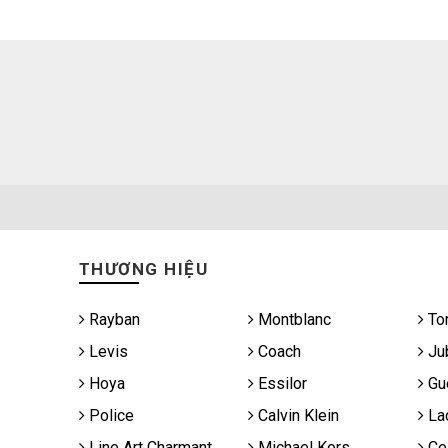
THƯƠNG HIỆU
Rayban
Montblanc
To
Levis
Coach
Jub
Hoya
Essilor
Gu
Police
Calvin Klein
La
Line Art Charmant
Michael Kors
Cel