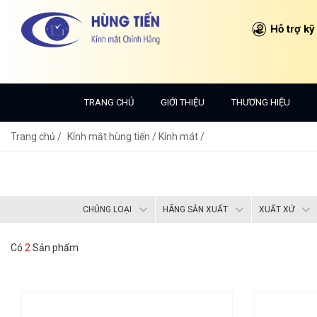
Hỗ trợ kỹ
TRANG CHỦ
GIỚI THIỆU
THƯƠNG HIỆU
Trang chủ
Kính mắt hùng tiến /
Kính mát /
CHỦNG LOẠI
HÃNG SẢN XUẤT
XUẤT XỨ
Có
2
Sản phẩm