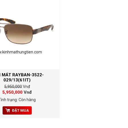
.kinhmathungtien.com
H MÁT RAYBAN-3522-
029/13(61IT)
5,950,000
Vnđ
5,950,000
Vnđ
Tình trạng: Còn hàng
ĐẶT MUA