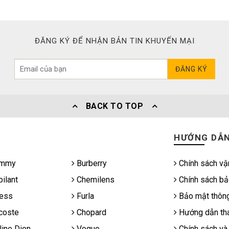
ĐĂNG KÝ ĐỂ NHẬN BẢN TIN KHUYẾN MẠI
ĐĂNG KÝ
BACK TO TOP
HƯỚNG DẪ
mmy
Burberry
Chính sách vậ
ilant
Chemilens
Chính sách bả
ess
Furla
Bảo mật thông
coste
Chopard
Hướng dẫn tha
ine Dion
Vogue
Chính sách và