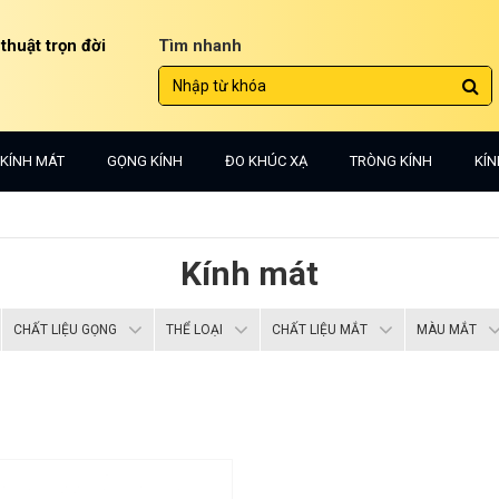
 thuật trọn đời
Tìm nhanh
KÍNH MÁT
GỌNG KÍNH
ĐO KHÚC XẠ
TRÒNG KÍNH
KÍN
Kính mát
CHẤT LIỆU GỌNG
THỂ LOẠI
CHẤT LIỆU MẮT
MÀU MẮT