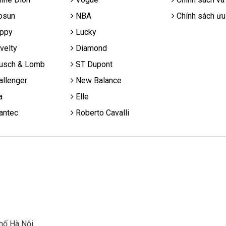
osun
NBA
Chính sách ưu
ppy
Lucky
velty
Diamond
usch & Lomb
ST Dupont
llenger
New Balance
a
Elle
antec
Roberto Cavalli
hố Hà Nội