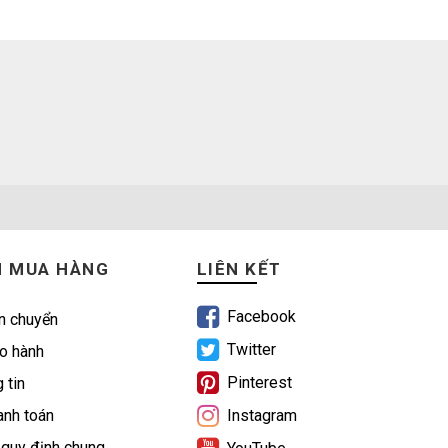
N MUA HÀNG
LIÊN KẾT
Facebook
n chuyển
Twitter
o hành
Pinterest
 tin
nh toán
Instagram
 quy định chung