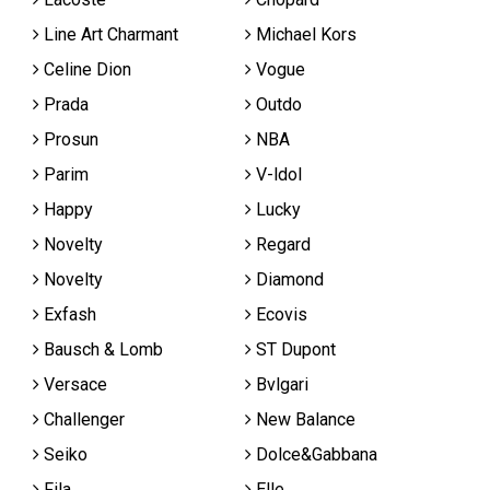
Line Art Charmant
Michael Kors
Celine Dion
Vogue
Prada
Outdo
Prosun
NBA
Parim
V-ldol
Happy
Lucky
Novelty
Regard
Novelty
Diamond
Exfash
Ecovis
Bausch & Lomb
ST Dupont
Versace
Bvlgari
Challenger
New Balance
Seiko
Dolce&Gabbana
Fila
Elle