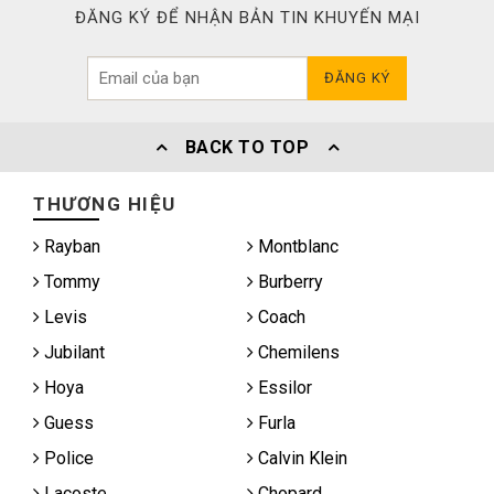
ĐĂNG KÝ ĐỂ NHẬN BẢN TIN KHUYẾN MẠI
ĐĂNG KÝ
BACK TO TOP
THƯƠNG HIỆU
Rayban
Montblanc
Tommy
Burberry
Levis
Coach
Jubilant
Chemilens
Hoya
Essilor
Guess
Furla
Police
Calvin Klein
Lacoste
Chopard