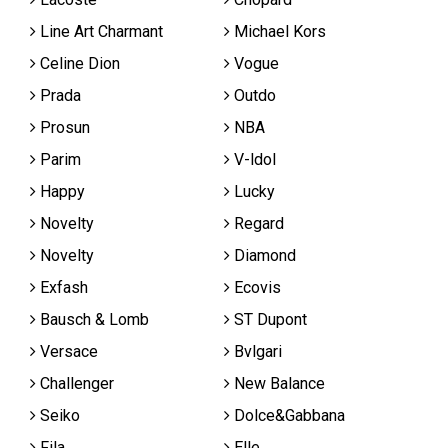
Line Art Charmant
Michael Kors
Celine Dion
Vogue
Prada
Outdo
Prosun
NBA
Parim
V-ldol
Happy
Lucky
Novelty
Regard
Novelty
Diamond
Exfash
Ecovis
Bausch & Lomb
ST Dupont
Versace
Bvlgari
Challenger
New Balance
Seiko
Dolce&Gabbana
Fila
Elle