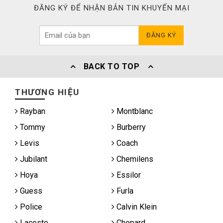
ĐĂNG KÝ ĐỂ NHẬN BẢN TIN KHUYẾN MẠI
ĐĂNG KÝ
BACK TO TOP
THƯƠNG HIỆU
Rayban
Montblanc
Tommy
Burberry
Levis
Coach
Jubilant
Chemilens
Hoya
Essilor
Guess
Furla
Police
Calvin Klein
Lacoste
Chopard