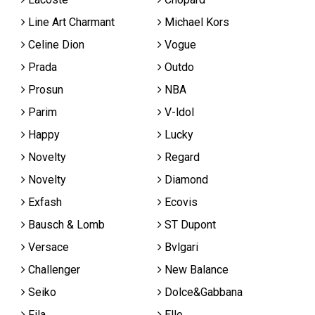
Line Art Charmant
Michael Kors
Celine Dion
Vogue
Prada
Outdo
Prosun
NBA
Parim
V-ldol
Happy
Lucky
Novelty
Regard
Novelty
Diamond
Exfash
Ecovis
Bausch & Lomb
ST Dupont
Versace
Bvlgari
Challenger
New Balance
Seiko
Dolce&Gabbana
Fila
Elle