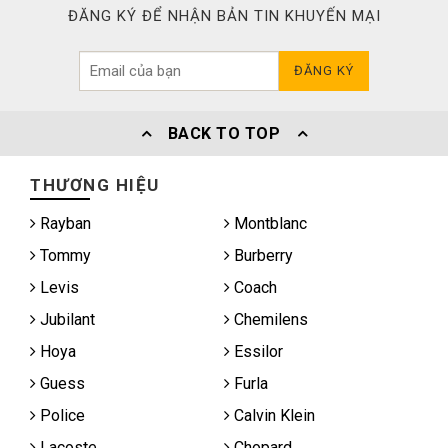
ĐĂNG KÝ ĐỂ NHẬN BẢN TIN KHUYẾN MẠI
ĐĂNG KÝ
BACK TO TOP
THƯƠNG HIỆU
Rayban
Montblanc
Tommy
Burberry
Levis
Coach
Jubilant
Chemilens
Hoya
Essilor
Guess
Furla
Police
Calvin Klein
Lacoste
Chopard