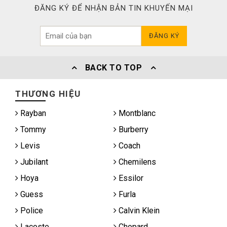
ĐĂNG KÝ ĐỂ NHẬN BẢN TIN KHUYẾN MẠI
ĐĂNG KÝ
BACK TO TOP
THƯƠNG HIỆU
Rayban
Montblanc
Tommy
Burberry
Levis
Coach
Jubilant
Chemilens
Hoya
Essilor
Guess
Furla
Police
Calvin Klein
Lacoste
Chopard