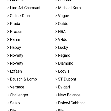
Line Art Charmant
Michael Kors
Celine Dion
Vogue
Prada
Outdo
Prosun
NBA
Parim
V-ldol
Happy
Lucky
Novelty
Regard
Novelty
Diamond
Exfash
Ecovis
Bausch & Lomb
ST Dupont
Versace
Bvlgari
Challenger
New Balance
Seiko
Dolce&Gabbana
Fila
Elle