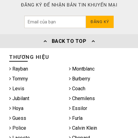
ĐĂNG KÝ ĐỂ NHẬN BẢN TIN KHUYẾN MẠI
ĐĂNG KÝ
BACK TO TOP
THƯƠNG HIỆU
Rayban
Montblanc
Tommy
Burberry
Levis
Coach
Jubilant
Chemilens
Hoya
Essilor
Guess
Furla
Police
Calvin Klein
Lacoste
Chopard