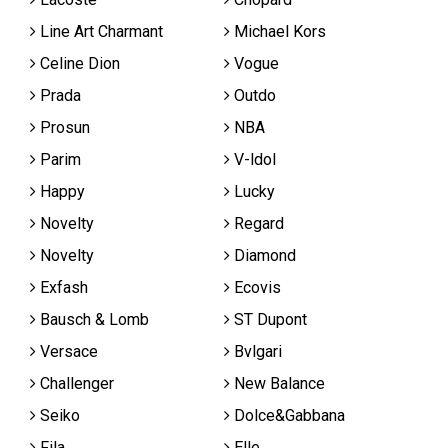
Line Art Charmant
Michael Kors
Celine Dion
Vogue
Prada
Outdo
Prosun
NBA
Parim
V-ldol
Happy
Lucky
Novelty
Regard
Novelty
Diamond
Exfash
Ecovis
Bausch & Lomb
ST Dupont
Versace
Bvlgari
Challenger
New Balance
Seiko
Dolce&Gabbana
Fila
Elle