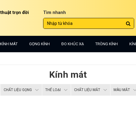
 thuật trọn đời
Tìm nhanh
KÍNH MÁT
GỌNG KÍNH
ĐO KHÚC XẠ
TRÒNG KÍNH
KÍN
Kính mát
CHẤT LIỆU GỌNG
THỂ LOẠI
CHẤT LIỆU MẮT
MÀU MẮT