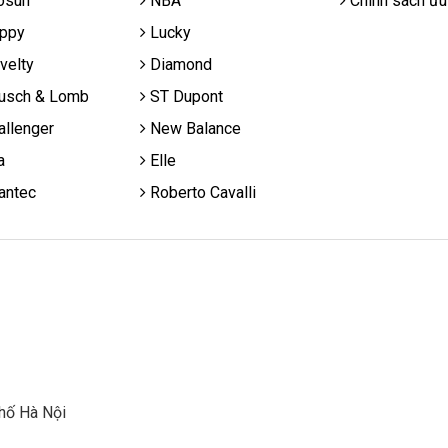
osun
NBA
Chính sách ưu
ppy
Lucky
velty
Diamond
usch & Lomb
ST Dupont
llenger
New Balance
a
Elle
antec
Roberto Cavalli
hố Hà Nội