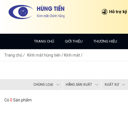
Hỗ trợ kỹ
TRANG CHỦ
GIỚI THIỆU
THƯƠNG HIỆU
Trang chủ
Kính mắt hùng tiến /
Kính mát /
CHỦNG LOẠI
HÃNG SẢN XUẤT
XUẤT XỨ
Có
0
Sản phẩm