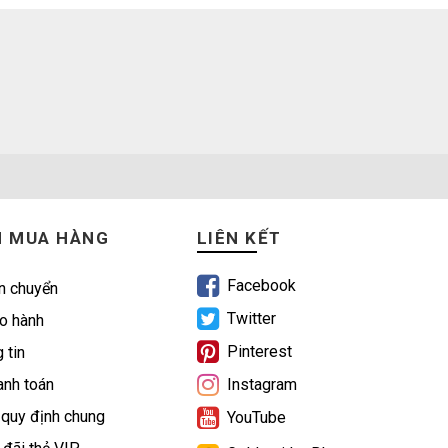
N MUA HÀNG
LIÊN KẾT
Facebook
n chuyển
Twitter
o hành
Pinterest
 tin
nh toán
Instagram
 quy định chung
YouTube