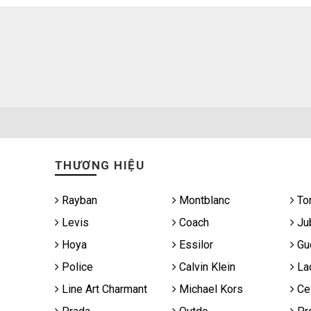
THƯƠNG HIỆU
Rayban
Montblanc
To
Levis
Coach
Jub
Hoya
Essilor
Gu
Police
Calvin Klein
La
Line Art Charmant
Michael Kors
Cel