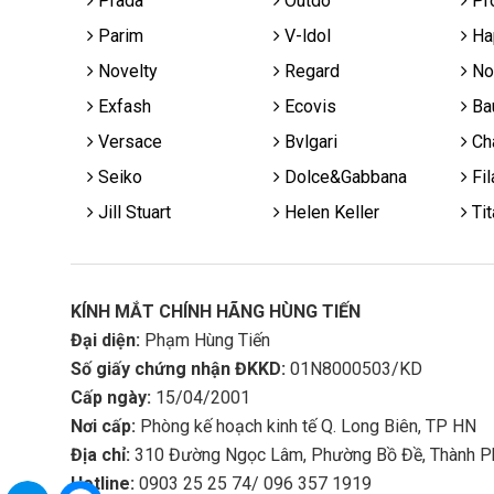
Prada
Outdo
Pr
Parim
V-ldol
Ha
Novelty
Regard
No
Exfash
Ecovis
Ba
Versace
Bvlgari
Cha
Seiko
Dolce&Gabbana
Fil
Jill Stuart
Helen Keller
Tit
KÍNH MẮT CHÍNH HÃNG HÙNG TIẾN
Đại diện:
Phạm Hùng Tiến
Số giấy chứng nhận ĐKKD:
01N8000503/KD
Cấp ngày:
15/04/2001
Nơi cấp:
Phòng kế hoạch kinh tế Q. Long Biên, TP HN
Địa chỉ:
310 Đường Ngọc Lâm, Phường Bồ Đề, Thành P
Hotline:
0903 25 25 74/ 096 357 1919