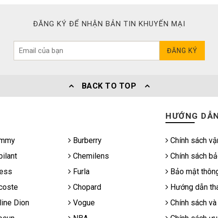
ĐĂNG KÝ ĐỂ NHẬN BẢN TIN KHUYẾN MẠI
ĐĂNG KÝ
BACK TO TOP
HƯỚNG DẪ
mmy
Burberry
Chính sách vậ
ilant
Chemilens
Chính sách bả
ess
Furla
Bảo mật thông
coste
Chopard
Hướng dẫn tha
ine Dion
Vogue
Chính sách và