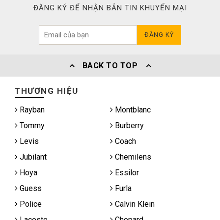
ĐĂNG KÝ ĐỂ NHẬN BẢN TIN KHUYẾN MẠI
ĐĂNG KÝ
BACK TO TOP
THƯƠNG HIỆU
Rayban
Montblanc
Tommy
Burberry
Levis
Coach
Jubilant
Chemilens
Hoya
Essilor
Guess
Furla
Police
Calvin Klein
Lacoste
Chopard