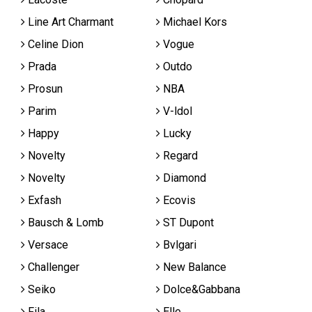
Line Art Charmant
Michael Kors
Celine Dion
Vogue
Prada
Outdo
Prosun
NBA
Parim
V-ldol
Happy
Lucky
Novelty
Regard
Novelty
Diamond
Exfash
Ecovis
Bausch & Lomb
ST Dupont
Versace
Bvlgari
Challenger
New Balance
Seiko
Dolce&Gabbana
Fila
Elle