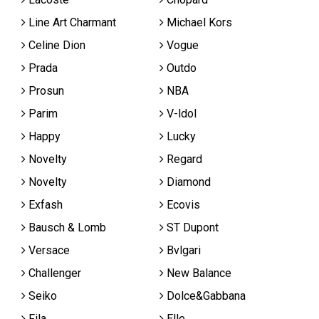
Line Art Charmant
Michael Kors
Celine Dion
Vogue
Prada
Outdo
Prosun
NBA
Parim
V-ldol
Happy
Lucky
Novelty
Regard
Novelty
Diamond
Exfash
Ecovis
Bausch & Lomb
ST Dupont
Versace
Bvlgari
Challenger
New Balance
Seiko
Dolce&Gabbana
Fila
Elle