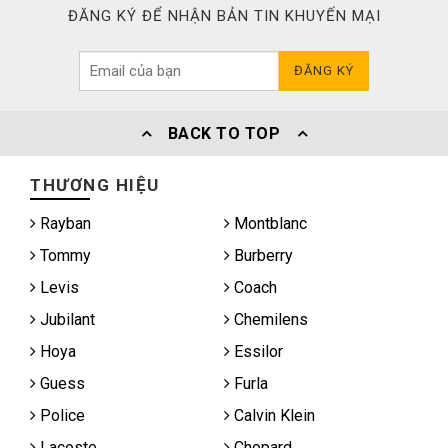
ĐĂNG KÝ ĐỂ NHẬN BẢN TIN KHUYẾN MẠI
ĐĂNG KÝ
BACK TO TOP
THƯƠNG HIỆU
Rayban
Montblanc
Tommy
Burberry
Levis
Coach
Jubilant
Chemilens
Hoya
Essilor
Guess
Furla
Police
Calvin Klein
Lacoste
Chopard